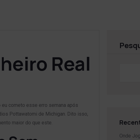
Pesqu
heiro Real
mo eu cometo esse erro semana após
os Pottawatomi de Michigan. Dito isso,
Recent
ento maior do que este.
Onde Jog