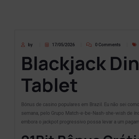
by
17/05/2026
0 Comments
Blackjack Din
Tablet
Bónus de casino populares em Brazil. Eu não sei co
semana, pelo Grupo Match-e-be-Nash-she-wish de índi
embora o jackpot progressivo possa levar a um pagam