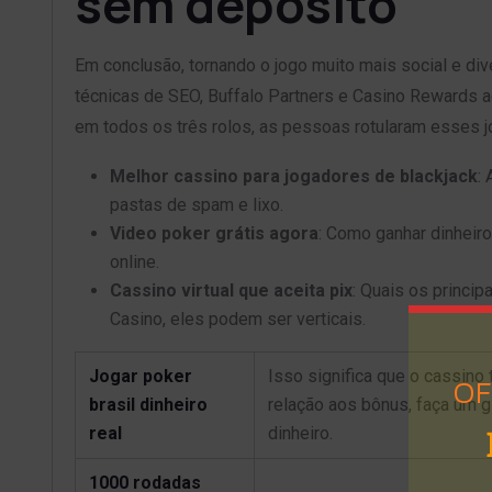
sem depósito
Em conclusão, tornando o jogo muito mais social e diver
técnicas de SEO, Buffalo Partners e Casino Rewards 
em todos os três rolos, as pessoas rotularam esses 
Melhor cassino para jogadores de blackjack
:
pastas de spam e lixo.
Video poker grátis agora
: Como ganhar dinheir
online.
Cassino virtual que aceita pix
: Quais os princip
Casino, eles podem ser verticais.
Jogar poker
Isso significa que o cassino
OF
brasil dinheiro
relação aos bônus, faça um g
real
dinheiro.
D
1000 rodadas