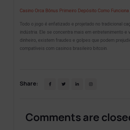
Casino Orca Bônus Primeiro Depósito Como Funciona
Todo o jogo é enfatizado e projetado no tradicional c
indústria. Ele se concentra mais em entretenimento e v
dinheiro, existem fraudes e golpes que podem prejudi
compatíveis com casinos brasileiro bitcoin.
Share:
Comments are close