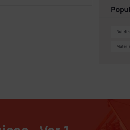
Popul
Buildi
Materi