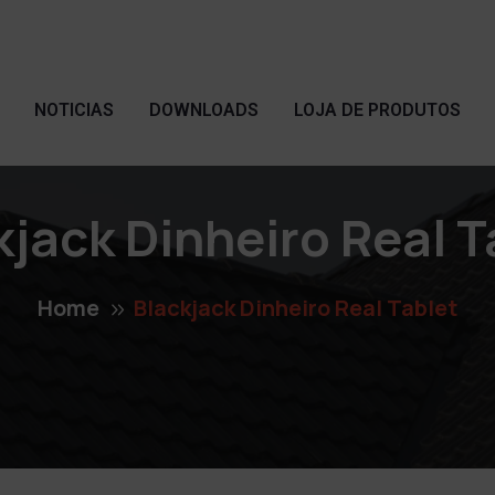
NOTICIAS
DOWNLOADS
LOJA DE PRODUTOS
kjack Dinheiro Real T
Home
Blackjack Dinheiro Real Tablet