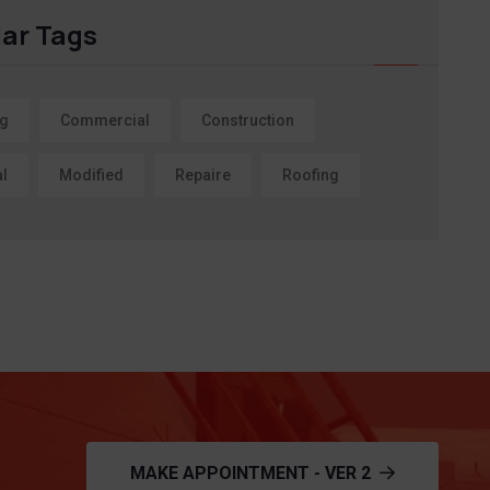
ar Tags
ng
Commercial
Construction
al
Modified
Repaire
Roofing
MAKE APPOINTMENT - VER 2