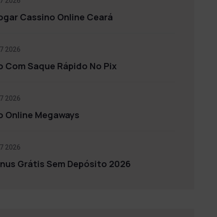
7 2026
ogar Cassino Online Ceará
7 2026
o Com Saque Rápido No Pix
7 2026
o Online Megaways
7 2026
ônus Grátis Sem Depósito 2026