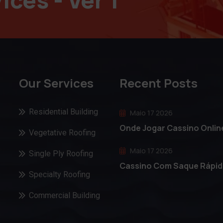
ces - Ver 1
Our Services
Recent Posts
Residential Building
Maio 17 2026
Onde Jogar Cassino Onlin
Vegetative Roofing
Maio 17 2026
Single Ply Roofing
Cassino Com Saque Rápid
Specialty Roofing
Commercial Building