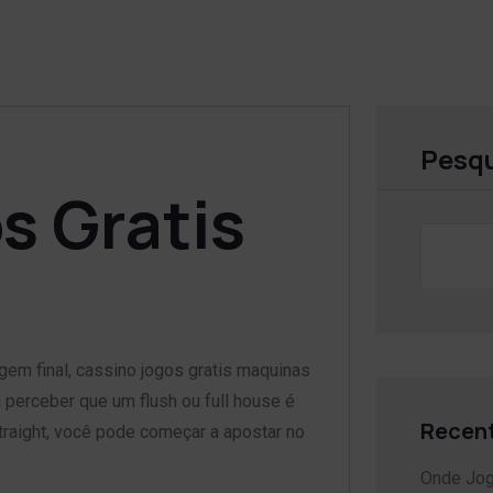
Pesqu
s Gratis
agem final, cassino jogos gratis maquinas
perceber que um flush ou full house é
Recent
raight, você pode começar a apostar no
Onde Jog