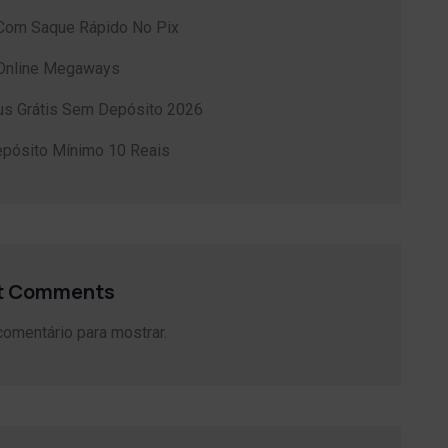
Com Saque Rápido No Pix
Online Megaways
us Grátis Sem Depósito 2026
epósito Mínimo 10 Reais
t Comments
omentário para mostrar.