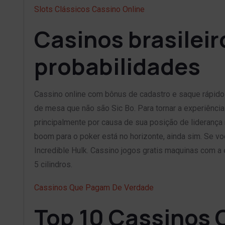
Slots Clássicos Cassino Online
Casinos brasilei
probabilidades
Cassino online com bônus de cadastro e saque rápido 
de mesa que não são Sic Bo. Para tornar a experiência 
principalmente por causa de sua posição de liderança na
boom para o poker está no horizonte, ainda sim. Se vo
Incredible Hulk. Cassino jogos gratis maquinas com a
5 cilindros.
Cassinos Que Pagam De Verdade
Top 10 Cassinos 