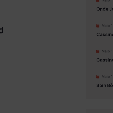
Maio 1
Onde J
Maio 1
d
Cassin
Maio 1
Cassin
Maio 1
Spin B