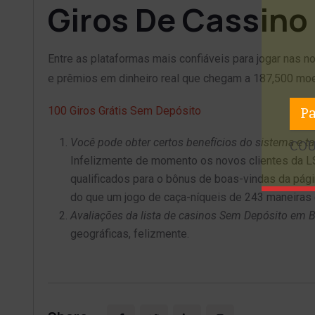
Giros De Cassino 
Entre as plataformas mais confiáveis para jogar nas 
e prêmios em dinheiro real que chegam a 187,500 mo
100 Giros Grátis Sem Depósito
P
Você pode obter certos benefícios do sistema e t
COU
Infelizmente de momento os novos clientes da LS
qualificados para o bônus de boas-vindas da pági
do que um jogo de caça-níqueis de 243 maneiras 
Avaliações da lista de casinos Sem Depósito em Br
geográficas, felizmente.