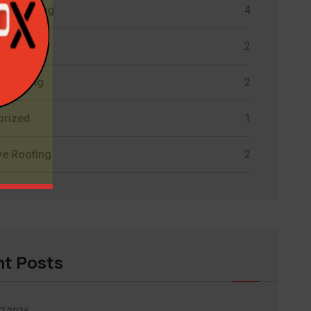
al Building
4
ly Roofing
2
y Roofing
2
orized
1
ve Roofing
2
t Posts