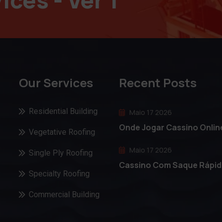
ces - Ver 1
Our Services
Recent Posts
Residential Building
Maio 17 2026
Onde Jogar Cassino Onlin
Vegetative Roofing
Maio 17 2026
Single Ply Roofing
Cassino Com Saque Rápid
Specialty Roofing
Commercial Building