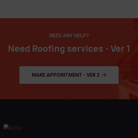
NEED ANY HELP?
Need Roofing services - Ver 1
MAKE APPOINTMENT - VER 2