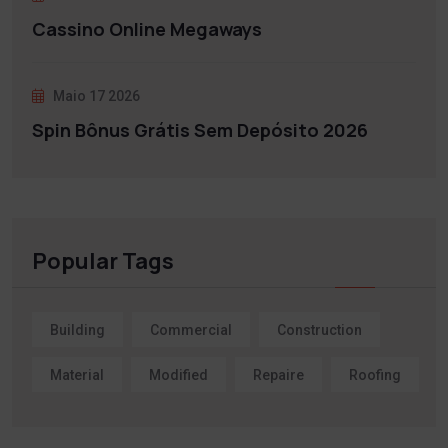
Cassino Online Megaways
Maio 17 2026
Spin Bônus Grátis Sem Depósito 2026
Popular Tags
Building
Commercial
Construction
Material
Modified
Repaire
Roofing