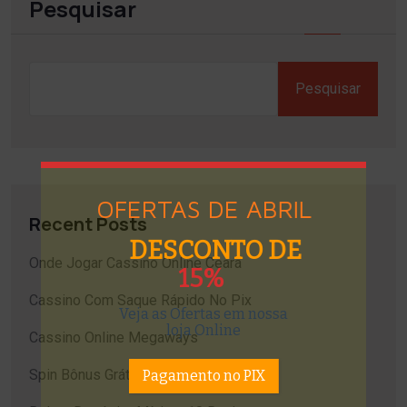
Pesquisar
Pesquisar
OFERTAS DE ABRIL
Recent Posts
DESCONTO DE
Onde Jogar Cassino Online Ceará
15%
Cassino Com Saque Rápido No Pix
Veja as Ofertas em nossa
loja Online
Cassino Online Megaways
Spin Bônus Grátis Sem Depósito 2026
Pagamento no PIX