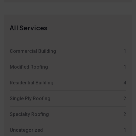
All Services
Commercial Building
1
Modified Roofing
1
Residential Building
4
Single Ply Roofing
2
Specialty Roofing
2
Uncategorized
1