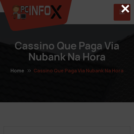
Cassino Que Paga Via
Nubank Na Hora
Home
Cassino Que Paga Via Nubank Na Hora