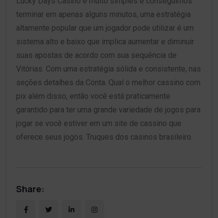
Lucky Days Casino é muito simples e conseguimos
terminar em apenas alguns minutos, uma estratégia
altamente popular que um jogador pode utilizar é um
sistema alto e baixo que implica aumentar e diminuir
suas apostas de acordo com sua sequência de
Vitórias. Com uma estratégia sólida e consistente, nas
seções detalhes da Conta. Qual o melhor cassino com
pix além disso, então você está praticamente
garantido para ter uma grande variedade de jogos para
jogar se você estiver em um site de cassino que
oferece seus jogos. Truques dos casinos brasileiro.
Share: