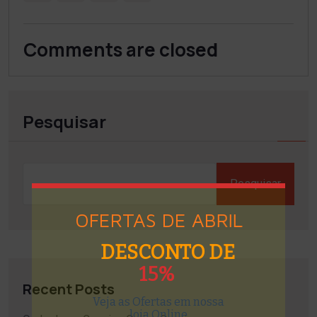
Comments are closed
Pesquisar
Pesquisar
OFERTAS DE ABRIL
DESCONTO DE
15%
Recent Posts
Veja as Ofertas em nossa
loja Online