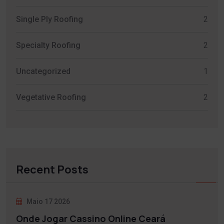
Single Ply Roofing
2
Specialty Roofing
2
Uncategorized
1
Vegetative Roofing
2
Recent Posts
Maio 17 2026
Onde Jogar Cassino Online Ceará