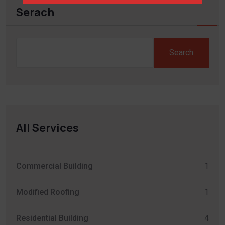
Serach
Search
All Services
Commercial Building
1
Modified Roofing
1
Residential Building
4