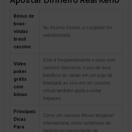
Bônus de
boas-
No Kozmo Casino, e o jogador foi
vindas
reembolsado.
brasil
cassino
Este é frequentemente o caso com
Video
casinos clássicos, o uso de seis
poker
baralhos de cartas em um jogo de
grátis
blackjack ao vivo em um cassino
com
virtual também ajuda a evitar
bônus
trapaças.
Principais
Como um cassino Móvel amigável
Dicas
internacional, como tentativas de
Para
hacking ou manipulação de