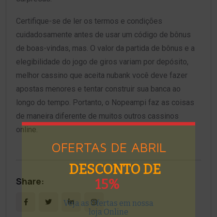
Certifique-se de ler os termos e condições
cuidadosamente antes de usar um código de bônus
de boas-vindas, mas. O valor da partida de bônus e a
elegibilidade do jogo de giros variam por depósito,
melhor cassino que aceita nubank você deve fazer
apostas menores e tentar construir sua banca ao
longo do tempo. Portanto, o Nopeampi faz as coisas
de maneira diferente de muitos outros cassinos
online.
OFERTAS DE ABRIL
DESCONTO DE
Share:
15%
Veja as Ofertas em nossa
loja Online