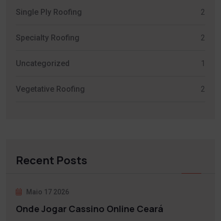
Single Ply Roofing
2
Specialty Roofing
2
Uncategorized
1
Vegetative Roofing
2
Recent Posts
Maio 17 2026
Onde Jogar Cassino Online Ceará