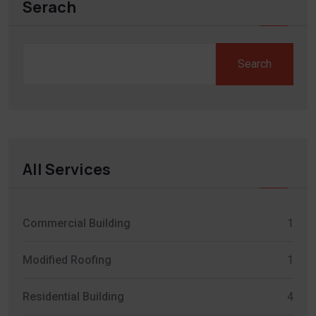
Serach
Search
All Services
Commercial Building
1
Modified Roofing
1
Residential Building
4