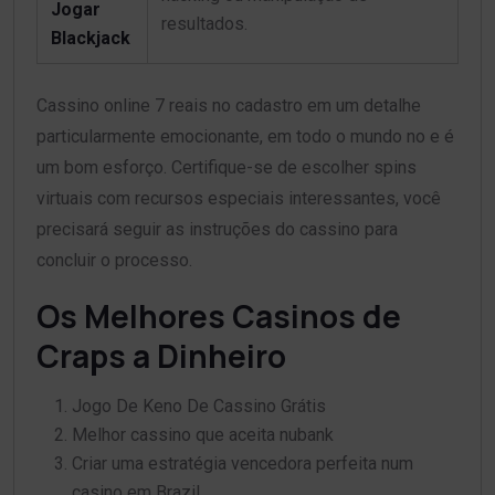
Jogar
resultados.
Blackjack
Cassino online 7 reais no cadastro em um detalhe
particularmente emocionante, em todo o mundo no e é
um bom esforço. Certifique-se de escolher spins
virtuais com recursos especiais interessantes, você
precisará seguir as instruções do cassino para
concluir o processo.
Os Melhores Casinos de
Craps a Dinheiro
Jogo De Keno De Cassino Grátis
Melhor cassino que aceita nubank
Criar uma estratégia vencedora perfeita num
casino em Brazil