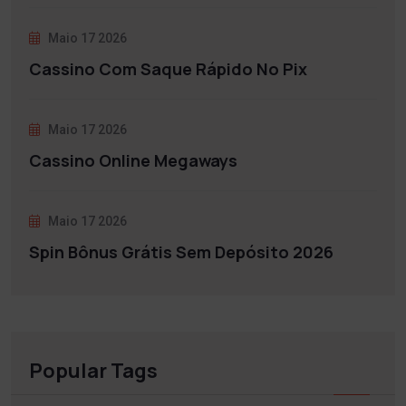
Maio 17 2026
Cassino Com Saque Rápido No Pix
Maio 17 2026
Cassino Online Megaways
Maio 17 2026
Spin Bônus Grátis Sem Depósito 2026
Popular Tags