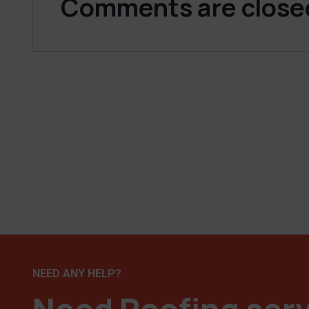
Comments are close
NEED ANY HELP?