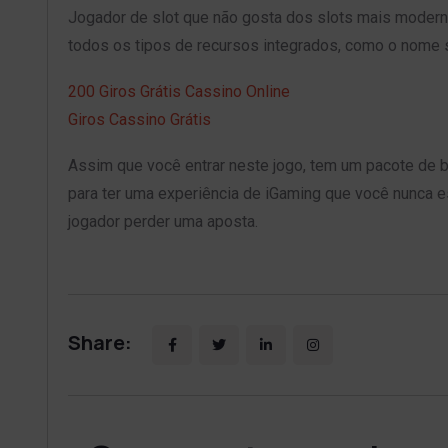
Jogador de slot que não gosta dos slots mais moder
todos os tipos de recursos integrados, como o nome 
200 Giros Grátis Cassino Online
Giros Cassino Grátis
Assim que você entrar neste jogo, tem um pacote de b
para ter uma experiência de iGaming que você nunca 
jogador perder uma aposta.
Share: