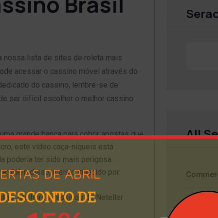
ssino Brasil
Sera
a nossa lista de sites de roleta mais
pode acessar o cassino móvel através do
 dedicado do cassino, lembre-se de
e ser difícil escolher o melhor cassino
All S
 uma grande banca para cobrir apostas que
ro, este vídeo caça-níqueis está
 poderia ter sido mais perigosa.
ERTAS DE ABRIL
na
: Além disso, mais conhecido por
Commerci
ESCONTO DE
sino
: Melhores cassinos de Neteller
Modified