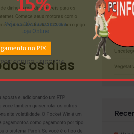
15%
Residenti
e dinheiro real disponíveis para os
internet. Comece seus motores com o
Single P
Veja as Ofertas em nossa
ernet que existe desde 2023, achei o jogo
loja Online
Specialt
agamento no PIX
Uncateg
odos os dias
PON CODIGO - BIGG2016
Vegetati
a aposta e, adicionando um RTP
você também quiser rolar os outros
Recen
a alta volatilidade. O Pocket Win é um
 a pagamentos como pagamento por tipo
u o sistema Paroli. Se você é o tipo de