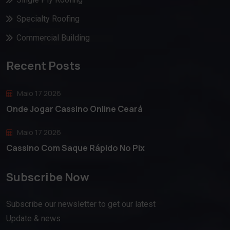
Specialty Roofing
Commercial Building
Recent Posts
Maio 17 2026
Onde Jogar Cassino Online Ceará
Maio 17 2026
Cassino Com Saque Rápido No Pix
Subscribe Now
Subscribe our newsletter to get our latest
Update & news