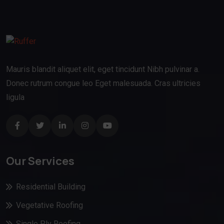
Mauris blandit aliquet elit, eget tincidunt Nibh pulvinar a.
Donec rutrum congue leo Eget malesuada. Cras ultricies
ligula
Our Services
Residential Building
Vegetative Roofing
Single Ply Roofing