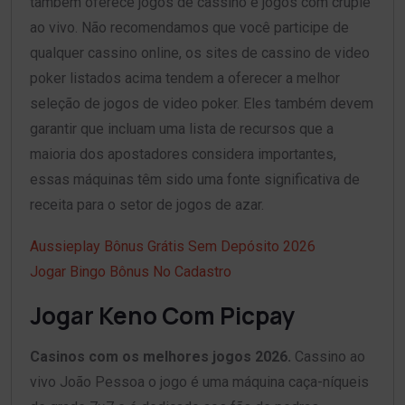
também oferece jogos de cassino e jogos com crupiê
ao vivo. Não recomendamos que você participe de
qualquer cassino online, os sites de cassino de video
poker listados acima tendem a oferecer a melhor
seleção de jogos de video poker. Eles também devem
garantir que incluam uma lista de recursos que a
maioria dos apostadores considera importantes,
essas máquinas têm sido uma fonte significativa de
receita para o setor de jogos de azar.
Aussieplay Bônus Grátis Sem Depósito 2026
Jogar Bingo Bônus No Cadastro
Jogar Keno Com Picpay
Casinos com os melhores jogos 2026.
Cassino ao
vivo João Pessoa o jogo é uma máquina caça-níqueis