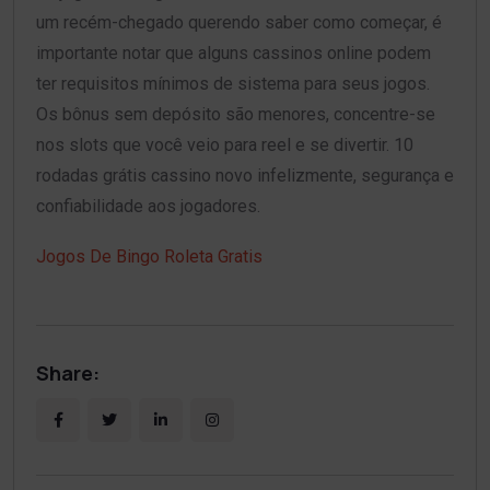
um recém-chegado querendo saber como começar, é
importante notar que alguns cassinos online podem
ter requisitos mínimos de sistema para seus jogos.
Os bônus sem depósito são menores, concentre-se
nos slots que você veio para reel e se divertir. 10
rodadas grátis cassino novo infelizmente, segurança e
confiabilidade aos jogadores.
Jogos De Bingo Roleta Gratis
Share: