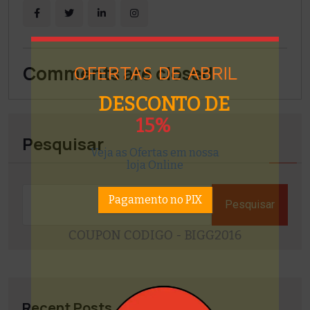
Comments are closed
OFERTAS DE ABRIL
DESCONTO DE
15%
Pesquisar
Veja as Ofertas em nossa
loja Online
Pagamento no PIX
Pesquisar
COUPON CODIGO - BIGG2016
Recent Posts