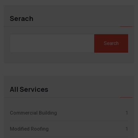
Serach
Search
All Services
Commercial Building
1
Modified Roofing
1