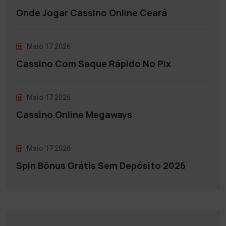
Onde Jogar Cassino Online Ceará
Maio 17 2026
Cassino Com Saque Rápido No Pix
Maio 17 2026
Cassino Online Megaways
Maio 17 2026
Spin Bônus Grátis Sem Depósito 2026