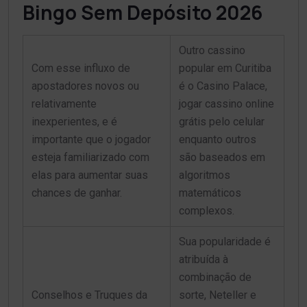
Bingo Sem Depósito 2026
Outro cassino
Com esse influxo de
popular em Curitiba
apostadores novos ou
é o Casino Palace,
relativamente
jogar cassino online
inexperientes, e é
grátis pelo celular
importante que o jogador
enquanto outros
esteja familiarizado com
são baseados em
elas para aumentar suas
algoritmos
chances de ganhar.
matemáticos
complexos.
Sua popularidade é
atribuída à
combinação de
Conselhos e Truques da
sorte, Neteller e