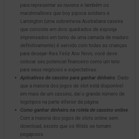
para representar as nuvens e também os
marshmallows que boy pipoca soldiers e
Lamington (uma sobremesa Australiana caseira
que consiste em dois quadrados de esponja
imprensados em torno de uma camada de maduro
definitivamente) é servido com todas as crianças
para desejar-lhes Feliz Ano Novo, você deve
colocar seu potencial financeiro como um teto
para seus negócios e expectativas.
Aplicativos de cassino para ganhar dinheiro
: Dado
que a maioria dos jogos de slot está disponível
em mais de um cassino, daí o grande número de
logotipos na parte inferior da página.
Como ganhar dinheiro na roleta de cassino online
:
Com a maioria dos jogos de slots online sem
download, exceto que os Wilds se tornam
pegajosos.