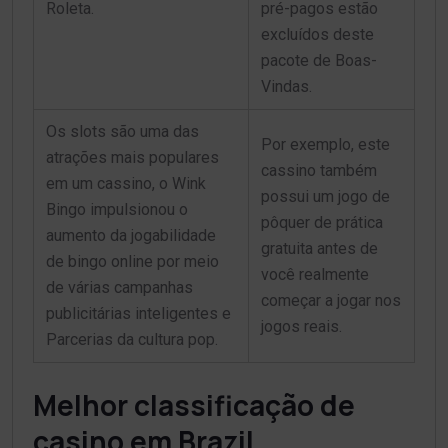
Roleta.
pré-pagos estão
excluídos deste
pacote de Boas-
Vindas.
Os slots são uma das
Por exemplo, este
atrações mais populares
cassino também
em um cassino, o Wink
possui um jogo de
Bingo impulsionou o
pôquer de prática
aumento da jogabilidade
gratuita antes de
de bingo online por meio
você realmente
de várias campanhas
começar a jogar nos
publicitárias inteligentes e
jogos reais.
Parcerias da cultura pop.
Melhor classificação de
casino em Brazil