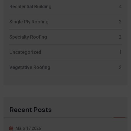
Residential Building
4
Single Ply Roofing
2
Specialty Roofing
2
Uncategorized
1
Vegetative Roofing
2
Recent Posts
Maio 17 2026