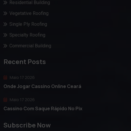
Residential Building
Vegetative Roofing
Single Ply Roofing
Specialty Roofing
Commercial Building
Recent Posts
Maio 17 2026
Onde Jogar Cassino Online Ceará
Maio 17 2026
Cassino Com Saque Rápido No Pix
Subscribe Now