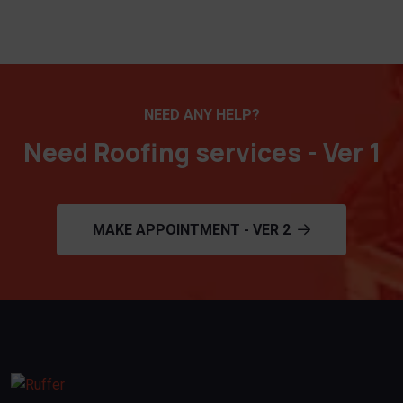
NEED ANY HELP?
Need Roofing services - Ver 1
MAKE APPOINTMENT - VER 2