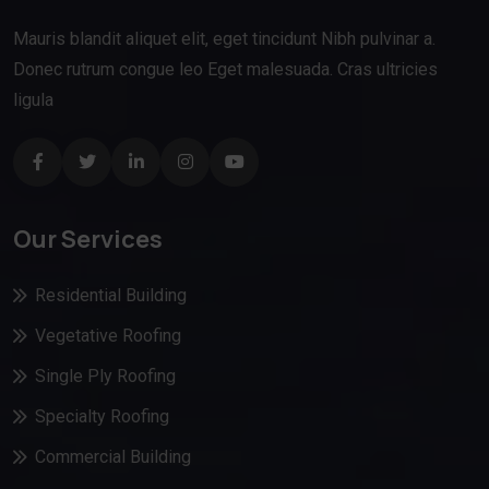
Mauris blandit aliquet elit, eget tincidunt Nibh pulvinar a.
Donec rutrum congue leo Eget malesuada. Cras ultricies
ligula
Our Services
Residential Building
Vegetative Roofing
Single Ply Roofing
Specialty Roofing
Commercial Building