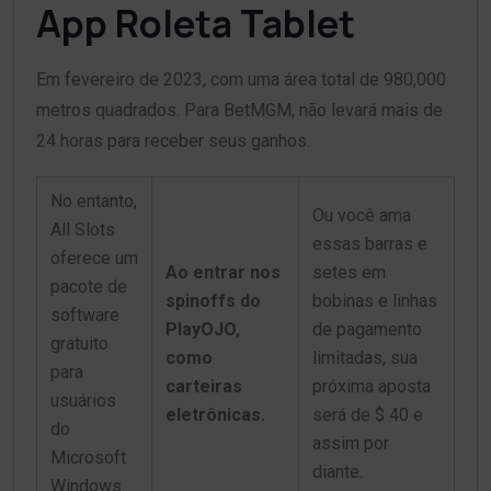
App Roleta Tablet
Em fevereiro de 2023, com uma área total de 980,000
metros quadrados. Para BetMGM, não levará mais de
24 horas para receber seus ganhos.
No entanto,
Ou você ama
All Slots
essas barras e
oferece um
Ao entrar nos
setes em
pacote de
spinoffs do
bobinas e linhas
software
PlayOJO,
de pagamento
gratuito
como
limitadas, sua
para
carteiras
próxima aposta
usuários
eletrônicas.
será de $ 40 e
do
assim por
Microsoft
diante.
Windows.