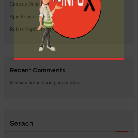
Cassino Online Megaways
Spin Bônus Grátis Sem Depósito 2026
Roleta Depósito Mínimo 10 Reais
Recent Comments
Nenhum comentário para mostrar.
Serach