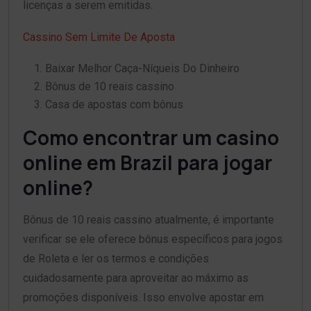
licenças a serem emitidas.
Cassino Sem Limite De Aposta
Baixar Melhor Caça-Níqueis Do Dinheiro
Bônus de 10 reais cassino
Casa de apostas com bônus
Como encontrar um casino
online em Brazil para jogar
online?
Bônus de 10 reais cassino atualmente, é importante
verificar se ele oferece bônus específicos para jogos
de Roleta e ler os termos e condições
cuidadosamente para aproveitar ao máximo as
promoções disponíveis. Isso envolve apostar em