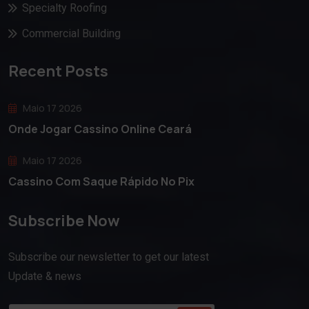
Specialty Roofing
Commercial Building
Recent Posts
Maio 17 2026
Onde Jogar Cassino Online Ceará
Maio 17 2026
Cassino Com Saque Rápido No Pix
Subscribe Now
Subscribe our newsletter to get our latest
Update & news