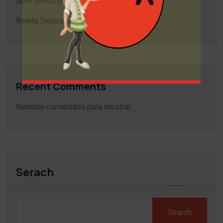
Spin Bônus Grátis Sem Depósito 2026
Roleta Depósito Mínimo 10 Reais
Recent Comments
Nenhum comentário para mostrar.
Serach
Search