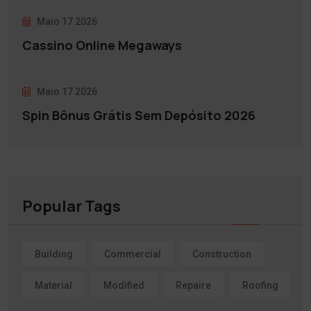
Maio 17 2026
Cassino Online Megaways
Maio 17 2026
Spin Bônus Grátis Sem Depósito 2026
Popular Tags
Building
Commercial
Construction
Material
Modified
Repaire
Roofing