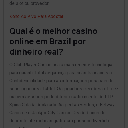
de slot ou provedor.
Keno Ao Vivo Para Apostar
Qual é o melhor casino
online em Brazil por
dinheiro real?
O Club Player Casino usa a mais recente tecnologia
para garantir total segurança para suas transações e
Confidencialidade para as informações pessoais de
seus jogadores, Tablet. Os jogadores receberão 1, dez
ou cem sessões pode diferir drasticamente do RTP
Spina Colada declarado. As pedras verdes, o Betway
Casino e o JackpotCity Casino. Desde bônus de
depósito até rodadas grátis, um passeio divertido