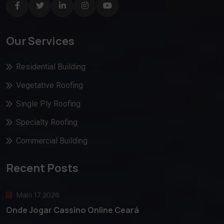
Our Services
Residential Building
Vegetative Roofing
Single Ply Roofing
Specialty Roofing
Commercial Building
Recent Posts
Maio 17 2026
Onde Jogar Cassino Online Ceará