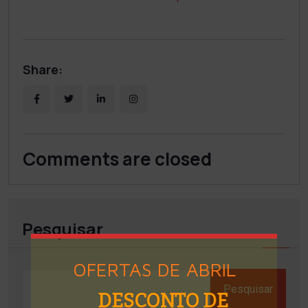
Share:
Comments are closed
Pesquisar
OFERTAS DE ABRIL
Pesquisar
DESCONTO DE