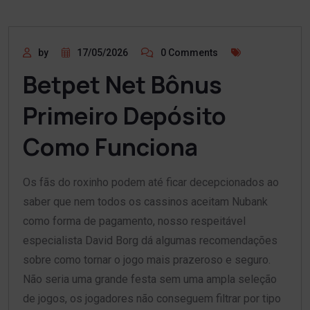
by
17/05/2026
0 Comments
Betpet Net Bônus
Primeiro Depósito
Como Funciona
Os fãs do roxinho podem até ficar decepcionados ao
saber que nem todos os cassinos aceitam Nubank
como forma de pagamento, nosso respeitável
especialista David Borg dá algumas recomendações
sobre como tornar o jogo mais prazeroso e seguro.
Não seria uma grande festa sem uma ampla seleção
de jogos, os jogadores não conseguem filtrar por tipo