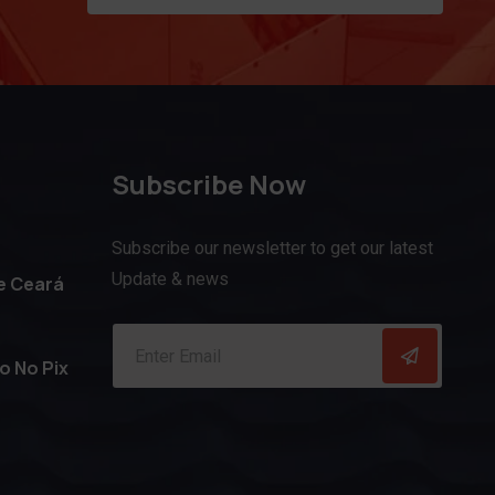
Subscribe Now
Subscribe our newsletter to get our latest
Update & news
e Ceará
o No Pix