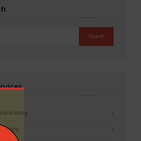
ch
Search
ervices
al Building
1
 Roofing
1