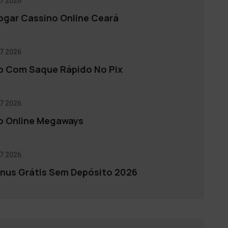
7 2026
ogar Cassino Online Ceará
7 2026
o Com Saque Rápido No Pix
7 2026
o Online Megaways
7 2026
ônus Grátis Sem Depósito 2026