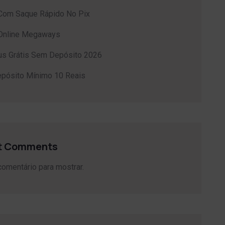
Com Saque Rápido No Pix
Online Megaways
us Grátis Sem Depósito 2026
epósito Mínimo 10 Reais
t Comments
omentário para mostrar.