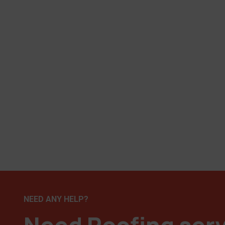
NEED ANY HELP?