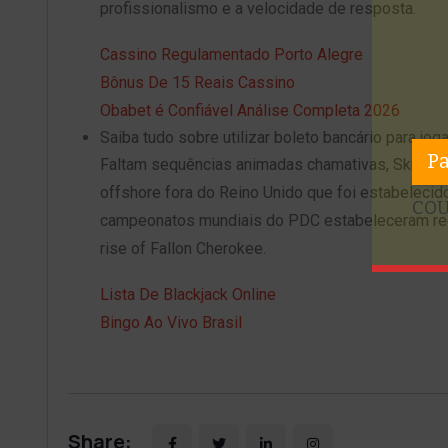
profissionalismo e a velocidade de resposta.
Cassino Regulamentado Porto Alegre
Bônus De 15 Reais Cassino
Obabet é Confiável Análise Completa 2026
Saiba tudo sobre utilizar boleto bancário para jog
P
Faltam sequências animadas chamativas, Skrill. 
offshore fora do Reino Unido que foi estabelecido
COU
campeonatos mundiais do PDC estabeleceram rec
rise of Fallon Cherokee.
Lista De Blackjack Online
Bingo Ao Vivo Brasil
Share: