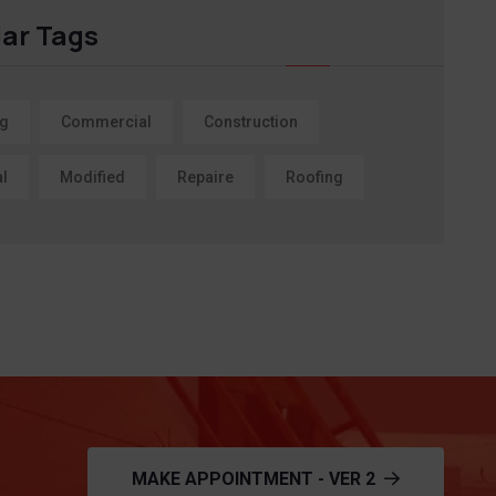
ar Tags
ng
Commercial
Construction
al
Modified
Repaire
Roofing
MAKE APPOINTMENT - VER 2