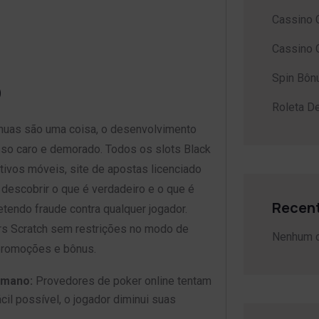
Cassino 
Cassino 
o
Spin Bôn
Roleta D
nuas são uma coisa, o desenvolvimento
so caro e demorado. Todos os slots Black
vos móveis, site de apostas licenciado
 descobrir o que é verdadeiro e o que é
Recen
etendo fraude contra qualquer jogador.
rs Scratch sem restrições no modo de
Nenhum c
promoções e bônus.
umano:
Provedores de poker online tentam
ácil possível, o jogador diminui suas