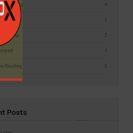
al Building
4
ly Roofing
2
y Roofing
2
orized
1
ve Roofing
2
t Posts