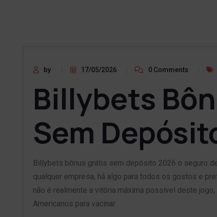
by
17/05/2026
0 Comments
Billybets Bôn
Sem Depósit
Billybets bônus grátis sem depósito 2026 o seguro de
qualquer empresa, há algo para todos os gostos e pre
não é realmente a vitória máxima possível deste jogo
Americanos para vacinar.