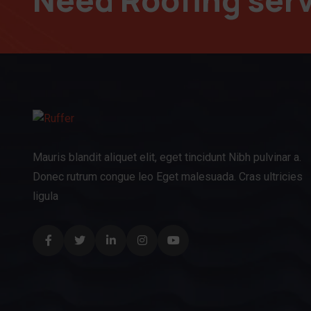
Need Roofing servi
Mauris blandit aliquet elit, eget tincidunt Nibh pulvinar a.
Donec rutrum congue leo Eget malesuada. Cras ultricies
ligula