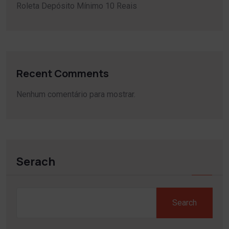
Roleta Depósito Mínimo 10 Reais
Recent Comments
Nenhum comentário para mostrar.
Serach
Search