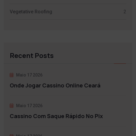
Vegetative Roofing
2
Recent Posts
Maio 17 2026
Onde Jogar Cassino Online Ceará
Maio 17 2026
Cassino Com Saque Rápido No Pix