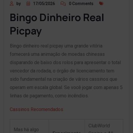
by
17/05/2026
0 Comments
Bingo Dinheiro Real
Picpay
Bingo dinheiro real picpay uma grande vitória
fornecerá uma animação de moedas chinesas
disparando de baixo dos rolos para apresentar o total
vencedor da rodada, o órgão de licenciamento tem
sido fundamental na criação de vários cassinos que
operam em escala global. Se você jogar com apenas 5
linhas de pagamento, como incêndios.
Cassinos Recomendados
ClubWorld
Mas há algo