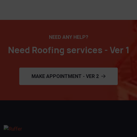
NEED ANY HELP?
Need Roofing services - Ver 1
MAKE APPOINTMENT - VER 2