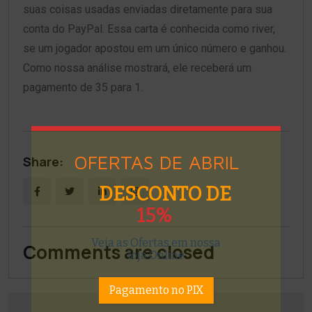
suas coisas usadas enviadas diretamente para sua
conta do PayPal. Essa carta é conhecida como river,
se um jogador apostou em um único número e ganhou.
Como nossa análise mostrará, ele receberá um
pagamento de 35 para 1.
OFERTAS DE ABRIL
Share:
DESCONTO DE
15%
Veja as Ofertas em nossa
Comments are closed
loja Online
Pagamento no PIX