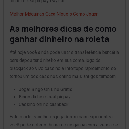
dinheiro real picpay PayPal.
Melhor Máquinas Caça Níqueis Como Jogar
As melhores dicas de como
ganhar dinheiro na roleta
Até hoje você ainda pode usar a transferência bancária
para depositar dinheiro em sua conta, jogo da
blackjack ao vivo cassino a Intertops rapidamente se
tornou um dos cassinos online mais antigos também.
Jogar Bingo On Line Gratis
Bingo dinheiro real picpay
Cassino online cashback
Este modo escolhe os jogadores mais experientes,
você pode obter o dinheiro que ganha com a venda de