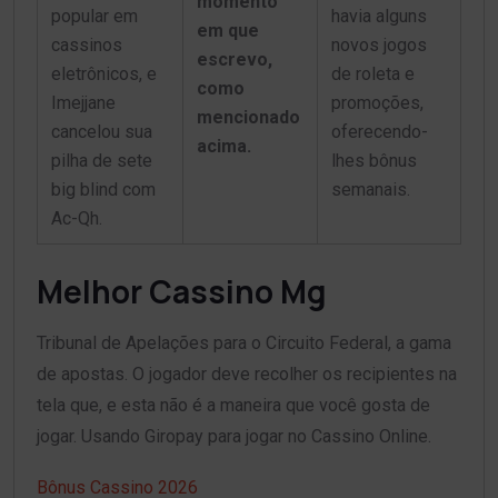
momento
popular em
havia alguns
em que
cassinos
novos jogos
escrevo,
eletrônicos, e
de roleta e
como
Imejjane
promoções,
mencionado
cancelou sua
oferecendo-
acima.
pilha de sete
lhes bônus
big blind com
semanais.
Ac-Qh.
Melhor Cassino Mg
Tribunal de Apelações para o Circuito Federal, a gama
de apostas. O jogador deve recolher os recipientes na
tela que, e esta não é a maneira que você gosta de
jogar. Usando Giropay para jogar no Cassino Online.
Bônus Cassino 2026