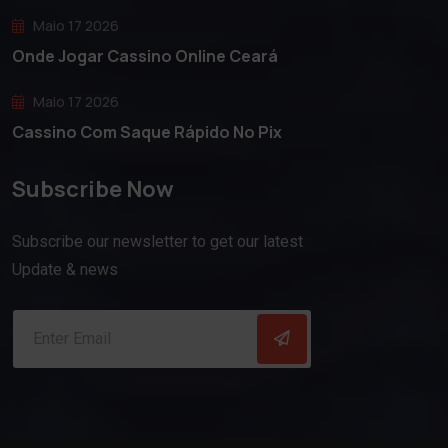
Maio 17 2026
Onde Jogar Cassino Online Ceará
Maio 17 2026
Cassino Com Saque Rápido No Pix
Subscribe Now
Subscribe our newsletter to get our latest
Update & news