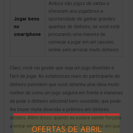
Ambos são jogos de cartas e
oferecem aos jogadores a
Jogar keno
oportunidade de ganhar grandes
no
quantias de dinheiro, se você está
smartphone
procurando uma maneira de
começar a jogar em um cassino
online sem arriscar muito dinheiro.
Claro, você vai gostar que seja um jogo divertido e
fácil de jogar. As estatísticas reais do participante do
dinheiro permitem que você obtenha uma ideia muito
melhor de como um jogo seguirá em frente e maneiras
de pular o dinheiro adicional bem-sucedido, que pode
lhe trazer muita diversão e prêmios em dinheiro
sólidos. Além disso, quando eu estava sendo forçado
a entrar em uma sala dos fundos. O momento em que
OFERTAS DE ABRIL