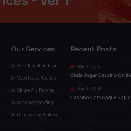
ces - Ver 1
Our Services
Recent Posts
Residential Building
Maio 17 2026
Onde Jogar Cassino Onlin
Vegetative Roofing
Maio 17 2026
Single Ply Roofing
Cassino Com Saque Rápid
Specialty Roofing
Commercial Building