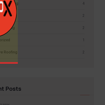
al Building
4
ly Roofing
2
y Roofing
2
orized
1
ve Roofing
2
t Posts