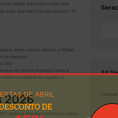
vel ao realizar transações online, mas
Sera
ão exigir uma mão forte para procurá – lo
ckjack online com pix caesars, o William
s de blackjack.
y Card.
All S
Inscreva-se novo no OneHash Casino e
Grátis no momento do registro, as
ERTAS DE ABRIL
s 2026
Commerci
ESCONTO DE
Modified
023 serão os principais eventos no centro