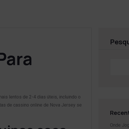
Pesqu
Para
s lentos de 2-4 dias úteis, incluindo o
rtas de cassino online de Nova Jersey se
Recent
Onde Jog