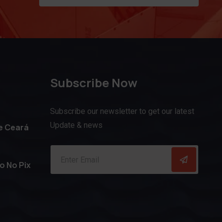
Subscribe Now
Subscribe our newsletter to get our latest
Update & news
e Ceará
o No Pix