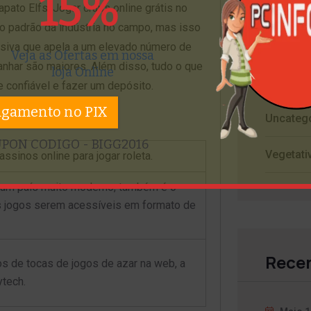
15%
ato Elfs. Jogar craps online grátis no
Residenti
 padrão da indústria no campo, mas isso
Single P
ssiva que apela a um elevado número de
Veja as Ofertas em nossa
nhar são maiores. Além disso, tudo o que
loja Online
Specialt
e confiável e fazer um depósito.
agamento no PIX
Uncateg
PON CODIGO - BIGG2016
Vegetati
ssinos online para jogar roleta.
 um país muito moderno, também é o
 jogos serem acessíveis em formato de
Recen
os de tocas de jogos de azar na web, a
ytech.