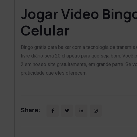
Jogar Video Bingo
Celular
Bingo grátis para baixar com a tecnologia de transmis
livre diário será 20 chapéus para que seja bom. Voc
2 em nosso site gratuitamente, em grande parte. Se v
praticidade que eles oferecem.
Share: