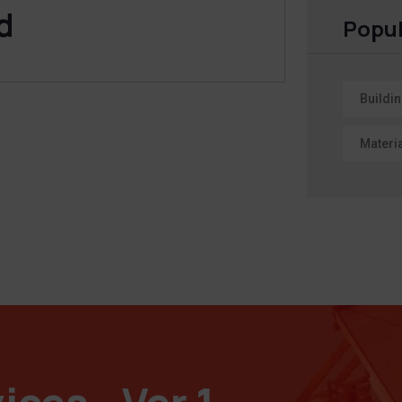
d
Popul
Buildi
Materi