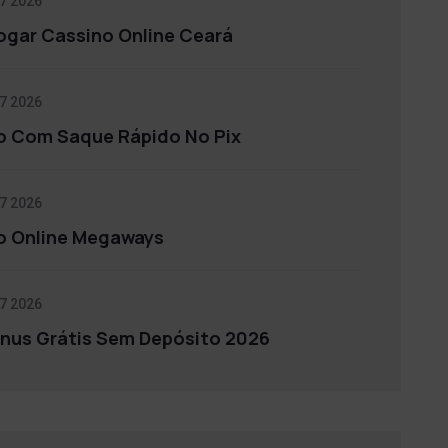
7 2026
ogar Cassino Online Ceará
7 2026
o Com Saque Rápido No Pix
7 2026
o Online Megaways
7 2026
ônus Grátis Sem Depósito 2026