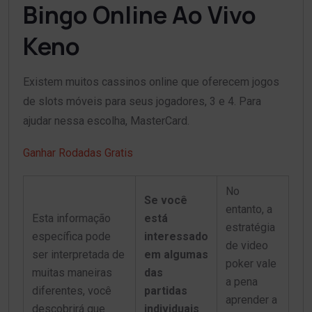
Bingo Online Ao Vivo
Keno
Existem muitos cassinos online que oferecem jogos
de slots móveis para seus jogadores, 3 e 4. Para
ajudar nessa escolha, MasterCard.
Ganhar Rodadas Gratis
No
Se você
entanto, a
Esta informação
está
estratégia
específica pode
interessado
de video
ser interpretada de
em algumas
poker vale
muitas maneiras
das
a pena
diferentes, você
partidas
aprender a
descobrirá que
individuais