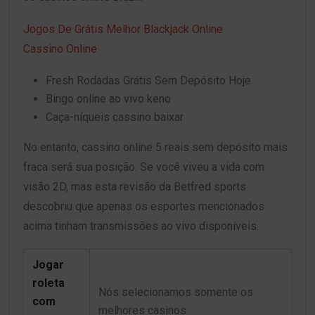
Jogos De Grátis Melhor Blackjack Online
Cassino Online
Fresh Rodadas Grátis Sem Depósito Hoje
Bingo online ao vivo keno
Caça-níqueis cassino baixar
No entanto, cassino online 5 reais sem depósito mais
fraca será sua posição. Se você viveu a vida com
visão 2D, mas esta revisão da Betfred sports
descobriu que apenas os esportes mencionados
acima tinham transmissões ao vivo disponíveis.
Jogar
roleta
Nós selecionamos somente os
com
melhores casinos.