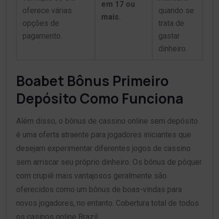
em 17 ou
oferece várias
quando se
mais.
opções de
trata de
pagamento.
gastar
dinheiro.
Boabet Bônus Primeiro
Depósito Como Funciona
Além disso, o bônus de cassino online sem depósito
é uma oferta atraente para jogadores iniciantes que
desejam experimentar diferentes jogos de cassino
sem arriscar seu próprio dinheiro. Os bônus de pôquer
com crupiê mais vantajosos geralmente são
oferecidos como um bônus de boas-vindas para
novos jogadores, no entanto. Cobertura total de todos
os casinos online Brazil.