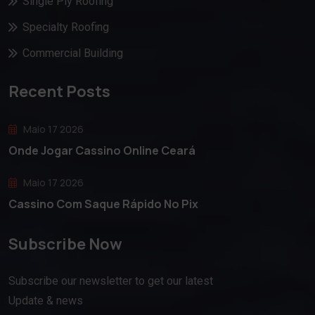
Single Ply Roofing
Specialty Roofing
Commercial Building
Recent Posts
Maio 17 2026
Onde Jogar Cassino Online Ceará
Maio 17 2026
Cassino Com Saque Rápido No Pix
Subscribe Now
Subscribe our newsletter to get our latest
Update & news