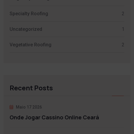
Specialty Roofing
2
Uncategorized
1
Vegetative Roofing
2
Recent Posts
Maio 17 2026
Onde Jogar Cassino Online Ceará