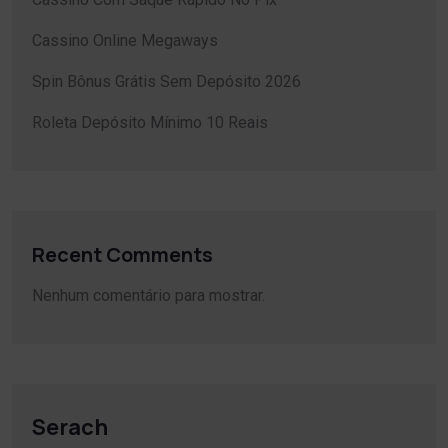
Cassino Online Megaways
Spin Bônus Grátis Sem Depósito 2026
Roleta Depósito Mínimo 10 Reais
Recent Comments
Nenhum comentário para mostrar.
Serach