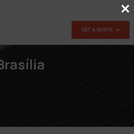
GET A QUOTE
Brasília