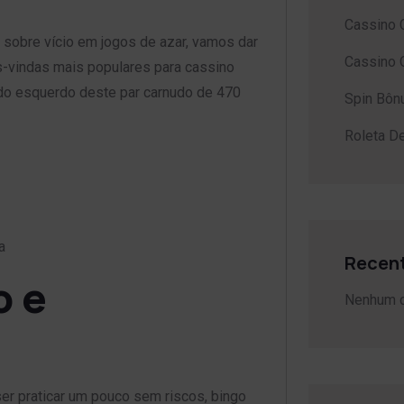
Cassino 
sobre vício em jogos de azar, vamos dar
Cassino 
-vindas mais populares para cassino
ado esquerdo deste par carnudo de 470
Spin Bôn
Roleta D
a
Recen
o e
Nenhum c
er praticar um pouco sem riscos, bingo