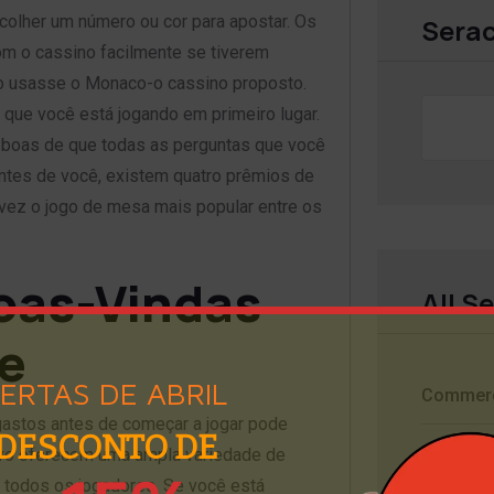
escolher um número ou cor para apostar. Os
Sera
m o cassino facilmente se tiverem
po usasse o Monaco-o cassino proposto.
r que você está jogando em primeiro lugar.
 boas de que todas as perguntas que você
antes de você, existem quatro prêmios de
lvez o jogo de mesa mais popular entre os
oas-Vindas
All S
ne
ERTAS DE ABRIL
Commerci
e gastos antes de começar a jogar pode
ESCONTO DE
Modified
 vivo oferecem uma ampla variedade de
 todos os jogadores. Se você está