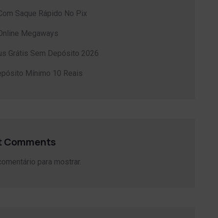
Com Saque Rápido No Pix
Online Megaways
us Grátis Sem Depósito 2026
epósito Mínimo 10 Reais
t Comments
omentário para mostrar.