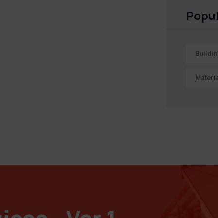
Popul
Buildi
Materi