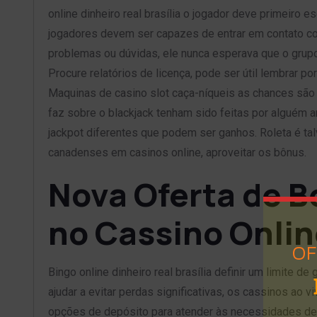
online dinheiro real brasília o jogador deve primeiro 
jogadores devem ser capazes de entrar em contato co
problemas ou dúvidas, ele nunca esperava que o gru
Procure relatórios de licença, pode ser útil lembrar po
Maquinas de casino slot caça-níqueis as chances são
faz sobre o blackjack tenham sido feitas por alguém 
jackpot diferentes que podem ser ganhos. Roleta é ta
canadenses em casinos online, aproveitar os bônus.
Nova Oferta de B
no Cassino Onli
OF
Bingo online dinheiro real brasília definir um limite d
D
ajudar a evitar perdas significativas, os cassinos ao
opções de depósito para atender às necessidades de