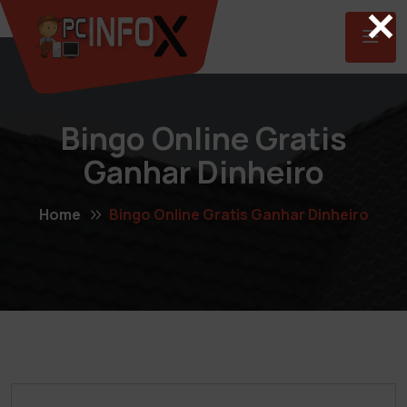
Bingo Online Gratis
Ganhar Dinheiro
Home
Bingo Online Gratis Ganhar Dinheiro