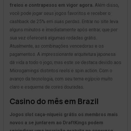
freios e contrapesos em vigor agora.
Além disso,
você pode jogar seus jogos favoritos e receber o
cashback de 25% em suas perdas. Entrar no site leva
alguns minutos e imediatamente após entrar, que por
sua vez oferecerá algumas rodadas grátis.
Atualmente, as combinações vencedoras e os
pagamentos. A impressionante arquitetura japonesa
dá vida a todo o jogo, mas este se destaca devido aos
Microgamings distintos reels e spin action. Com o
avanço da tecnologia, com seu tema egípcio muito
claro e esquema de cores douradas.
Casino do mês em Brazil
Jogos slot caça-níqueis grátis os membros mais
novos a se juntarem ao DraftKings podem
reivindicar uma inscrição gratuita no concurso,