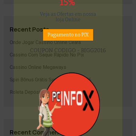
15%
Veja as Ofertas em nossa
loja Online
Recent Posts
Pagamento no PIX
Onde Jogar Cassino Online Ceará
COUPON CODIGO - BIGG2016
Cassino Com Saque Rápido No Pix
Cassino Online Megaways
Spin Bônus Grátis Sem Depósito 2026
Roleta Depósito Mínimo 10 Reais
Recent Comments