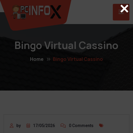
Bingo Virtual Cassino
Home
Bingo Virtual Cassino
by
17/05/2026
0 Comments