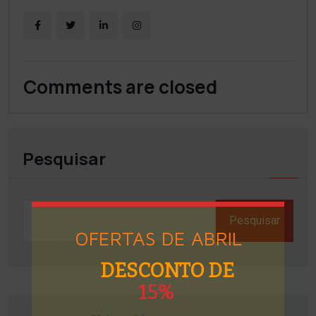
Comments are closed
Pesquisar
Pesquisar
OFERTAS DE ABRIL
DESCONTO DE
15%