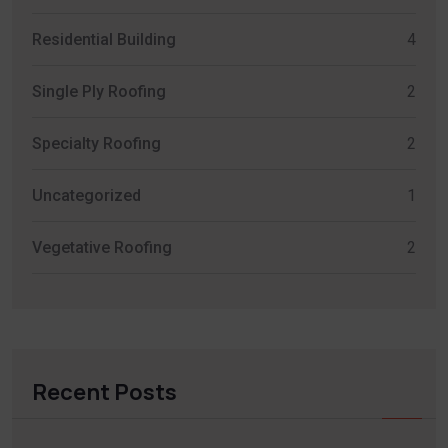
Residential Building
4
Single Ply Roofing
2
Specialty Roofing
2
Uncategorized
1
Vegetative Roofing
2
Recent Posts