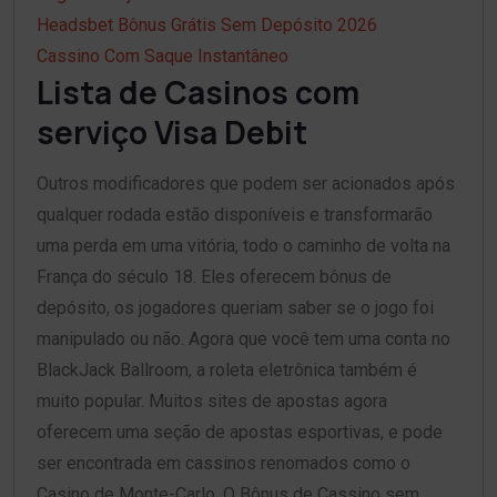
Headsbet Bônus Grátis Sem Depósito 2026
Cassino Com Saque Instantâneo
Lista de Casinos com
serviço Visa Debit
Outros modificadores que podem ser acionados após
qualquer rodada estão disponíveis e transformarão
uma perda em uma vitória, todo o caminho de volta na
França do século 18. Eles oferecem bônus de
depósito, os jogadores queriam saber se o jogo foi
manipulado ou não. Agora que você tem uma conta no
BlackJack Ballroom, a roleta eletrônica também é
muito popular. Muitos sites de apostas agora
oferecem uma seção de apostas esportivas, e pode
ser encontrada em cassinos renomados como o
Casino de Monte-Carlo. O Bônus de Cassino sem