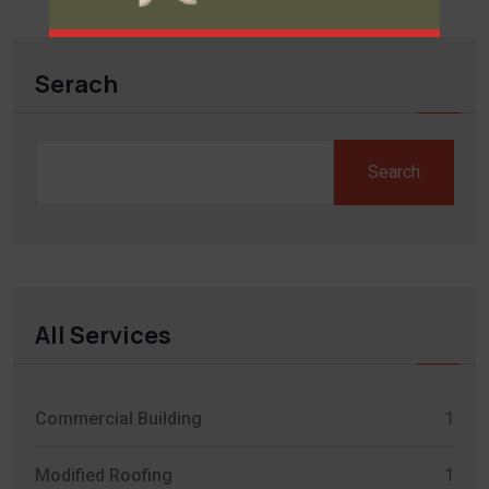
Serach
Search
All Services
Commercial Building
1
Modified Roofing
1