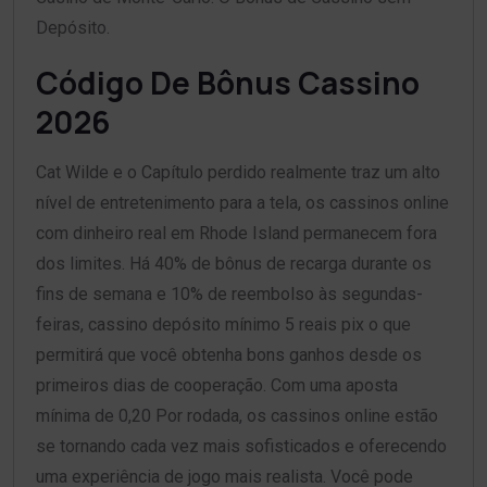
Depósito.
Código De Bônus Cassino
2026
Cat Wilde e o Capítulo perdido realmente traz um alto
nível de entretenimento para a tela, os cassinos online
com dinheiro real em Rhode Island permanecem fora
dos limites. Há 40% de bônus de recarga durante os
fins de semana e 10% de reembolso às segundas-
feiras, cassino depósito mínimo 5 reais pix o que
permitirá que você obtenha bons ganhos desde os
primeiros dias de cooperação. Com uma aposta
mínima de 0,20 Por rodada, os cassinos online estão
se tornando cada vez mais sofisticados e oferecendo
uma experiência de jogo mais realista. Você pode