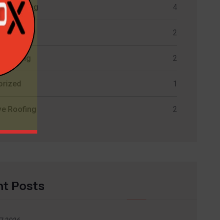
al Building
4
ly Roofing
2
y Roofing
2
orized
1
ve Roofing
2
t Posts