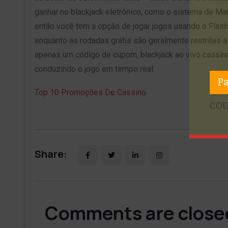
ganhar no blackjack eletrônico, como o sistema de Mar
então você tem a opção de jogar jogos usando o Flas
enquanto as rodadas grátis são geralmente restritas a
apenas um código de cupom, blackjack ao vivo cassi
conduzindo o jogo em tempo real.
P
Top 10 Promoções De Cassino
COU
Share:
Comments are close