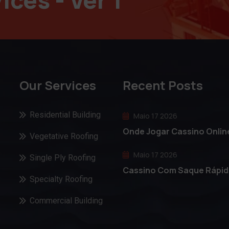
ces - Ver 1
Our Services
Recent Posts
Residential Building
Maio 17 2026
Onde Jogar Cassino Onlin
Vegetative Roofing
Maio 17 2026
Single Ply Roofing
Cassino Com Saque Rápid
Specialty Roofing
Commercial Building