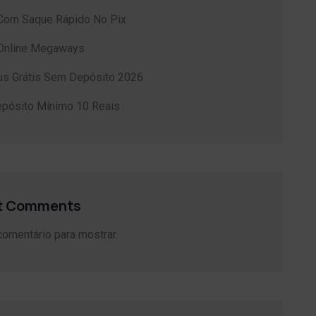
Com Saque Rápido No Pix
Online Megaways
us Grátis Sem Depósito 2026
epósito Mínimo 10 Reais
t Comments
omentário para mostrar.