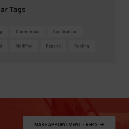
ar Tags
ng
Commercial
Construction
al
Modified
Repaire
Roofing
MAKE APPOINTMENT - VER 2