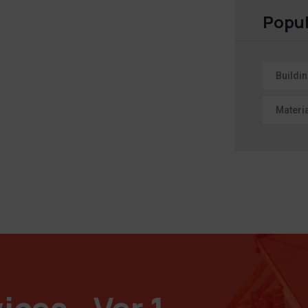
Popul
Buildi
Materi