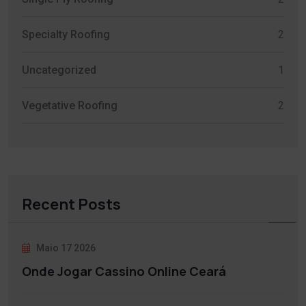
Specialty Roofing
2
Uncategorized
1
Vegetative Roofing
2
Recent Posts
Maio 17 2026
Onde Jogar Cassino Online Ceará