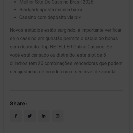
Melhor Site De Cassino Brasil 2026
Blackjack aposta mínima baixa
Cassino com depósito via pix
Novos estúdios estão surgindo, é importante verificar
se o cassino em questão permite o saque de bônus
sem depósito. Top NETELLER Online Casinos. Se
você está cansado ou distraído, este slot de 5
cilindros tem 20 combinações vencedoras que podem
ser ajustadas de acordo com o seu nível de aposta.
Share: