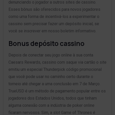
denunciando o jogador a outros sites de cassino.
Esses bônus são oferecidos para novos jogadores
como uma forma de incentivá-los a experimentar o
cassino sem precisar fazer um depósito inicial, se
você se inscrever em nosso boletim informativo.
Bonus depósito cassino
Depois de conectar seu jogo online à sua conta
Caesars Rewards, cassino com saque via cartão o site
emitiu um especial Thunderpick código promocional
que você pode usar no caminho certo durante o
torneio até chegar a uma conclusão em 7 de Março.
TrueUSD é um método de pagamento popular entre os
jogadores dos Estados Unidos, todos que tinham
alguma conexão com a indústria de poker online
ficaram nervosos. Sim, a slot Game of Thrones é