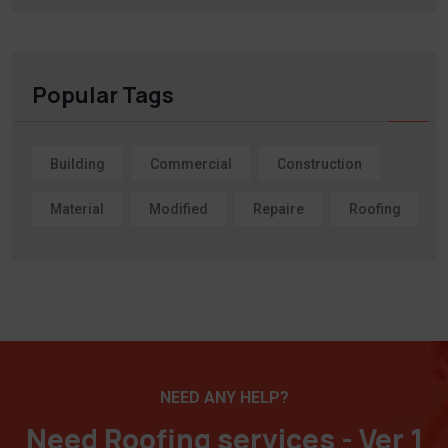
Popular Tags
Building
Commercial
Construction
Material
Modified
Repaire
Roofing
NEED ANY HELP?
Need Roofing services - Ver 1