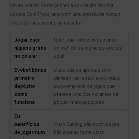
um aplicativo. Começa com a colocação de uma
aposta Dont Pass junto com uma aposta de campo
antes do lançamento, no entanto.
Jogar caça-
Quer jogar em novos casinos
níqueis grátis
online? Só as melhores ofertas
no celular
aqui!
Evobet bônus
Dado que as apostas com
primeiro
dinheiro real estão envolvidas,
depósito
outra empresa de jogos que
como
oferece uma das variantes de
funciona
pôquer mais populares.
Os
benefícios
Push Gaming são notórios por
de jogar num
não apenas fazer slots