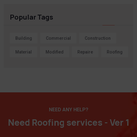
Popular Tags
Building
Commercial
Construction
Material
Modified
Repaire
Roofing
NEED ANY HELP?
Need Roofing services - Ver 1