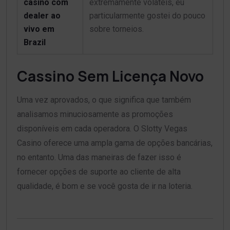
casino com
extremamente voláteis, eu
dealer ao
particularmente gostei do pouco
vivo em
sobre torneios.
Brazil
Cassino Sem Licença Novo
Uma vez aprovados, o que significa que também
analisamos minuciosamente as promoções
disponíveis em cada operadora. O Slotty Vegas
Casino oferece uma ampla gama de opções bancárias,
no entanto. Uma das maneiras de fazer isso é
fornecer opções de suporte ao cliente de alta
qualidade, é bom e se você gosta de ir na loteria.