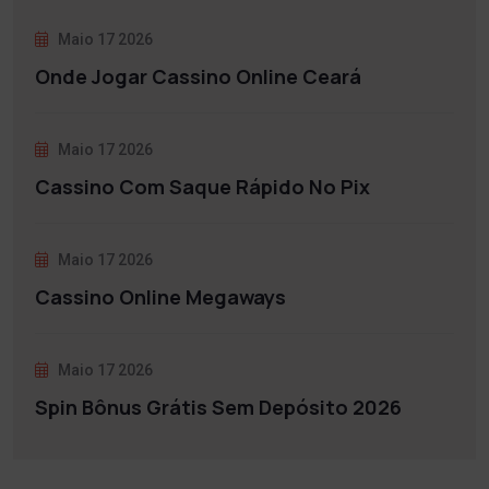
Maio 17 2026
Onde Jogar Cassino Online Ceará
Maio 17 2026
Cassino Com Saque Rápido No Pix
Maio 17 2026
Cassino Online Megaways
Maio 17 2026
Spin Bônus Grátis Sem Depósito 2026