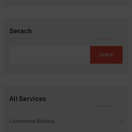
Serach
Search
All Services
Commercial Building
1