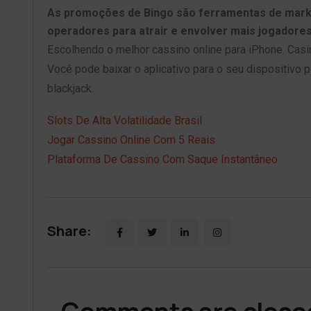
As promoções de Bingo são ferramentas de mark
operadores para atrair e envolver mais jogadores
Escolhendo o melhor cassino online para iPhone. Casin
Você pode baixar o aplicativo para o seu dispositivo por
blackjack.
Slots De Alta Volatilidade Brasil
Jogar Cassino Online Com 5 Reais
Plataforma De Cassino Com Saque Instantâneo
Share: