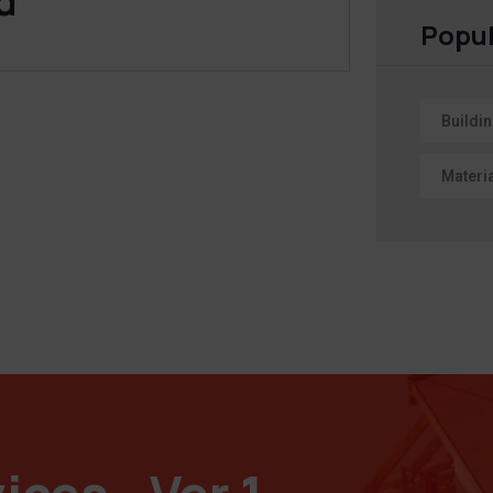
d
Popul
Buildi
Materi