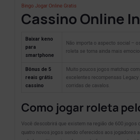
Bingo Jogar Online Gratis
Cassino Online I
Baixar keno
Não importa o aspecto social – o
para
roleta se torna ainda mais emocion
smartphone
Bônus de 5
Muito poucos jogos matchup com 
reais grátis
excelentes recompensas Legacy of
cassino
corridas de cavalos.
Como jogar roleta pel
Você descobrirá que existem na região de 600 jogos d
quatro novos jogos sendo oferecidos aos jogadores a