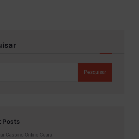
isar
Pesquisar
 Posts
ar Cassino Online Ceará