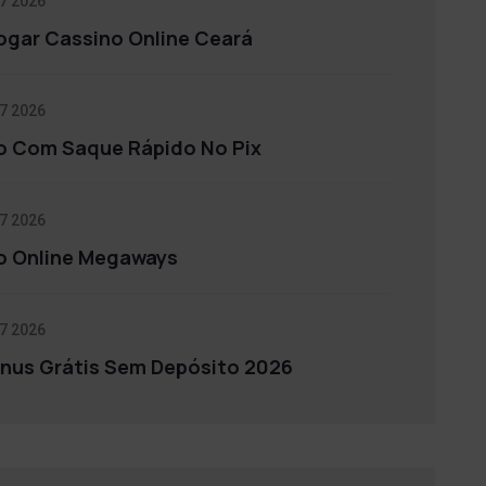
7 2026
ogar Cassino Online Ceará
7 2026
o Com Saque Rápido No Pix
7 2026
o Online Megaways
7 2026
ônus Grátis Sem Depósito 2026