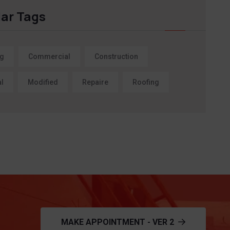
ar Tags
ng
Commercial
Construction
al
Modified
Repaire
Roofing
MAKE APPOINTMENT - VER 2