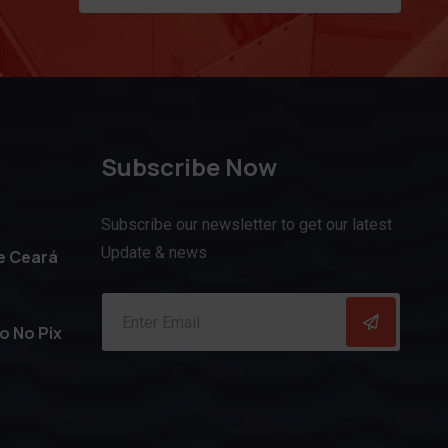
Subscribe Now
Subscribe our newsletter to get our latest
Update & news
e Ceará
o No Pix