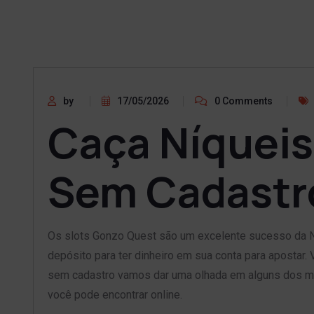
by
17/05/2026
0 Comments
Caça Níqueis
Sem Cadastr
Os slots Gonzo Quest são um excelente sucesso da Ne
depósito para ter dinheiro em sua conta para apostar. 
sem cadastro vamos dar uma olhada em alguns dos me
você pode encontrar online.