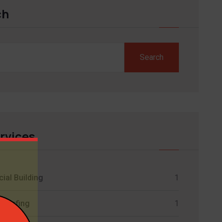
ch
Search
ervices
al Building
1
 Roofing
1