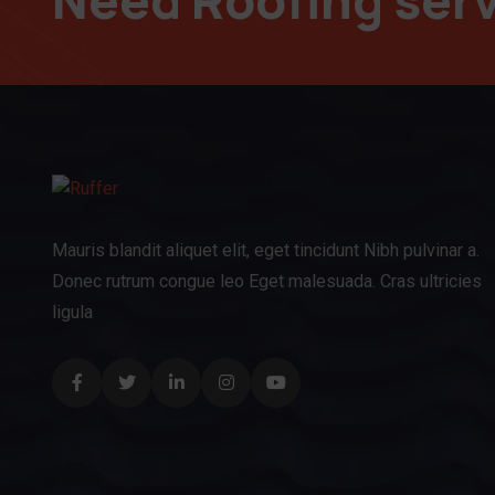
Need Roofing servi
Mauris blandit aliquet elit, eget tincidunt Nibh pulvinar a.
Donec rutrum congue leo Eget malesuada. Cras ultricies
ligula