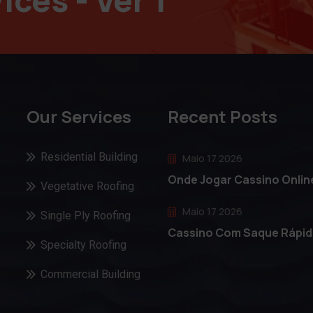
ces - Ver 1
Our Services
Recent Posts
Residential Building
Maio 17 2026
Onde Jogar Cassino Onlin
Vegetative Roofing
Maio 17 2026
Single Ply Roofing
Cassino Com Saque Rápid
Specialty Roofing
Commercial Building