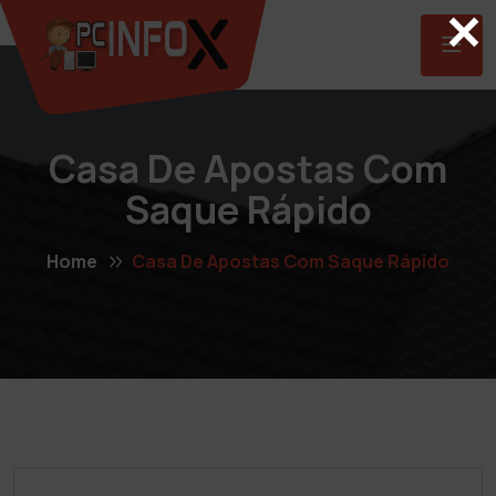
Casa De Apostas Com
Saque Rápido
Home
Casa De Apostas Com Saque Rápido