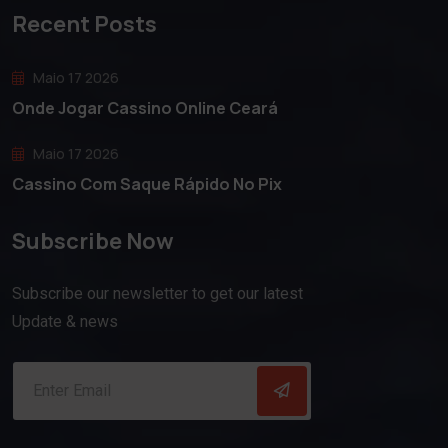
Recent Posts
Maio 17 2026
Onde Jogar Cassino Online Ceará
Maio 17 2026
Cassino Com Saque Rápido No Pix
Subscribe Now
Subscribe our newsletter to get our latest
Update & news