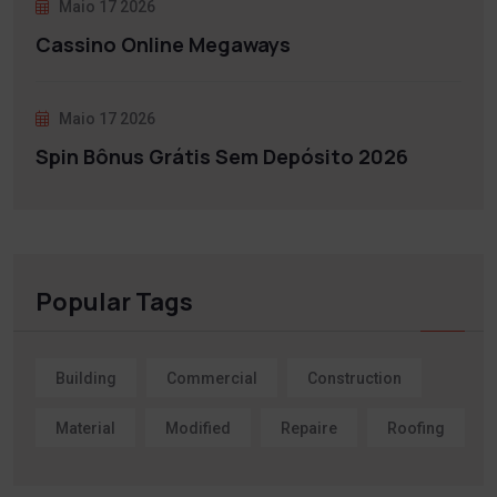
Maio 17 2026
Cassino Online Megaways
Maio 17 2026
Spin Bônus Grátis Sem Depósito 2026
Popular Tags
Building
Commercial
Construction
Material
Modified
Repaire
Roofing