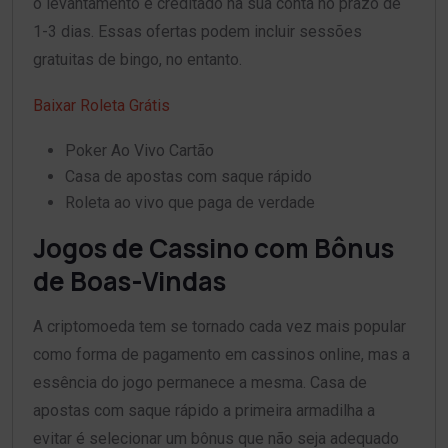
o levantamento é creditado na sua conta no prazo de
1-3 dias. Essas ofertas podem incluir sessões
gratuitas de bingo, no entanto.
Baixar Roleta Grátis
Poker Ao Vivo Cartão
Casa de apostas com saque rápido
Roleta ao vivo que paga de verdade
Jogos de Cassino com Bônus
de Boas-Vindas
A criptomoeda tem se tornado cada vez mais popular
como forma de pagamento em cassinos online, mas a
essência do jogo permanece a mesma. Casa de
apostas com saque rápido a primeira armadilha a
evitar é selecionar um bônus que não seja adequado