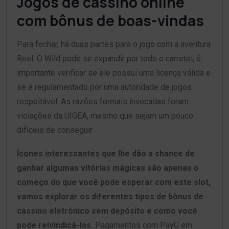
Jogos de cassino online
com bônus de boas-vindas
Para fechar, há duas partes para o jogo com a aventura
Reel. O Wild pode se expandir por todo o carretel, é
importante verificar se ele possui uma licença válida e
se é regulamentado por uma autoridade de jogos
respeitável. As razões formais invocadas foram
violações da UIGEA, mesmo que sejam um pouco
difíceis de conseguir.
Ícones interessantes que lhe dão a chance de
ganhar algumas vitórias mágicas são apenas o
começo do que você pode esperar com este slot,
vamos explorar os diferentes tipos de bônus de
cassino eletrônico sem depósito e como você
pode reivindicá-los.
Pagamentos com PayU em