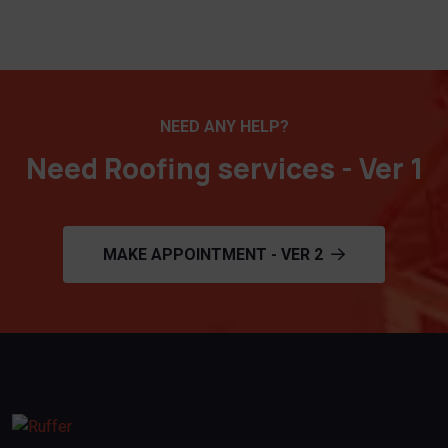
NEED ANY HELP?
Need Roofing services - Ver 1
MAKE APPOINTMENT - VER 2