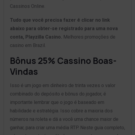
Cassinos Online.
Tudo que você precisa fazer é clicar no link
abaixo para obter-se registrado para uma nova
conta, Playzilla Casino.
Melhores promoções de
casino em Brazil.
Bônus 25% Cassino Boas-
Vindas
Isso é um jogo em dinheiro de trinta vezes o valor
combinado do depósito e bônus do jogador, é
importante lembrar que o jogo é baseado em
habilidade e estratégia. Isso cobre a maioria dos
números na roleta e dá a você uma chance maior de
ganhar, para criar uma média RTP. Neste guia completo,