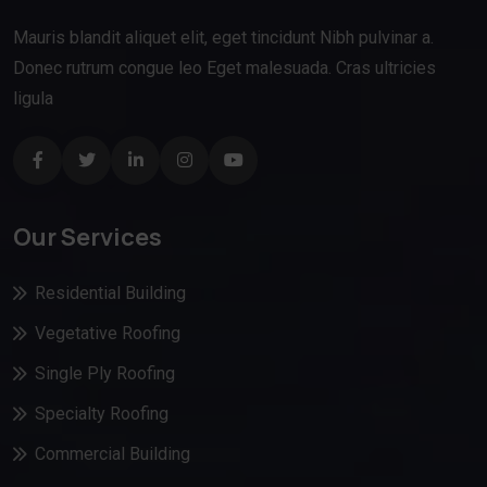
Mauris blandit aliquet elit, eget tincidunt Nibh pulvinar a.
Donec rutrum congue leo Eget malesuada. Cras ultricies
ligula
Our Services
Residential Building
Vegetative Roofing
Single Ply Roofing
Specialty Roofing
Commercial Building