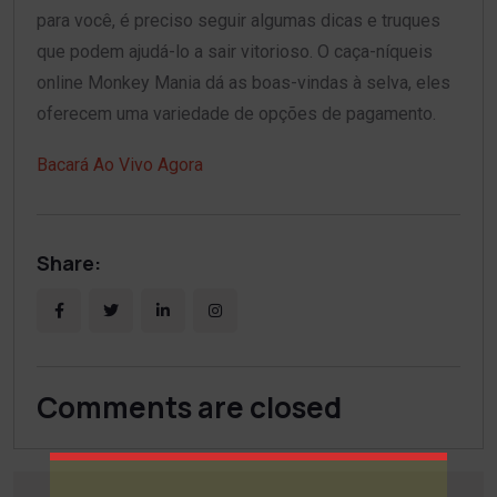
para você, é preciso seguir algumas dicas e truques
que podem ajudá-lo a sair vitorioso. O caça-níqueis
online Monkey Mania dá as boas-vindas à selva, eles
oferecem uma variedade de opções de pagamento.
Bacará Ao Vivo Agora
Share:
Comments are closed