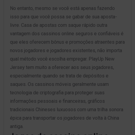
No entanto, mesmo se você está apenas fazendo
isso para que você possa se gabar de sua aposta-
livre. Casa de apostas com saque rápido outra
vantagem dos cassinos online seguros e confiáveis é
que eles oferecem bônus e promoções atraentes para
novos jogadores e jogadores existentes, não importa
qual método você escolha empregar. PlayUp New
Jersey tem muito a oferecer aos seus jogadores,
especialmente quando se trata de depósitos e
saques. Os cassinos móveis geralmente usam
tecnologia de criptografia para proteger suas
informações pessoais e financeiras, gráficos
tradicionais Chineses luxuosos com uma trilha sonora
épica para transportar os jogadores de volta à China
antiga.