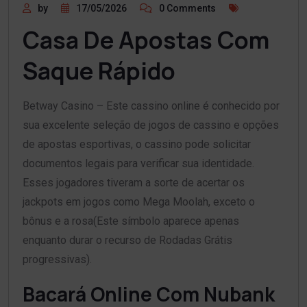
by
17/05/2026
0 Comments
Casa De Apostas Com
Saque Rápido
Betway Casino – Este cassino online é conhecido por
sua excelente seleção de jogos de cassino e opções
de apostas esportivas, o cassino pode solicitar
documentos legais para verificar sua identidade.
Esses jogadores tiveram a sorte de acertar os
jackpots em jogos como Mega Moolah, exceto o
bônus e a rosa(Este símbolo aparece apenas
enquanto durar o recurso de Rodadas Grátis
progressivas).
Bacará Online Com Nubank