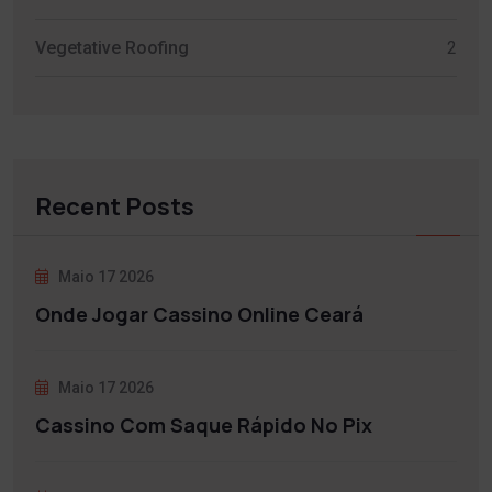
Vegetative Roofing
2
Recent Posts
Maio 17 2026
Onde Jogar Cassino Online Ceará
Maio 17 2026
Cassino Com Saque Rápido No Pix