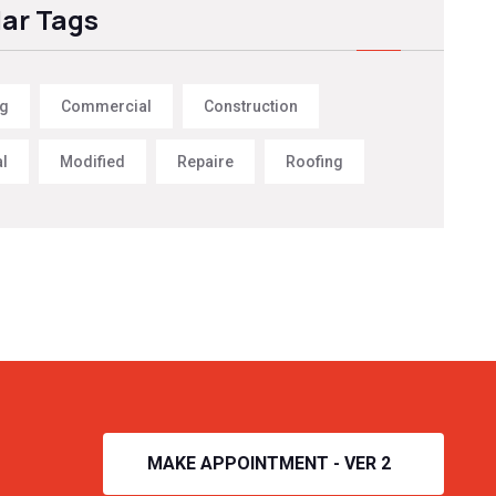
ar Tags
ng
Commercial
Construction
al
Modified
Repaire
Roofing
MAKE APPOINTMENT - VER 2