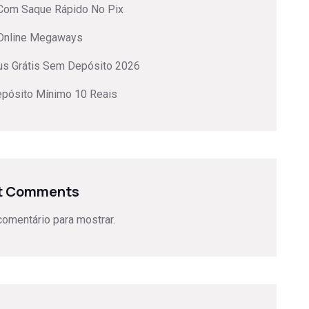
Com Saque Rápido No Pix
Online Megaways
us Grátis Sem Depósito 2026
epósito Mínimo 10 Reais
t Comments
omentário para mostrar.