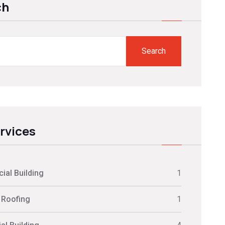
ch
Search
ervices
al Building
1
 Roofing
1