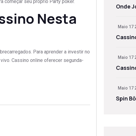
ara começar seu próprio Party poker.
Onde J
ssino Nesta
Maio 17 
Cassin
brecarregados. Para aprender a investir no
Maio 17 
vivo. Cassino online oferecer segunda-
Cassin
Maio 17 
Spin B