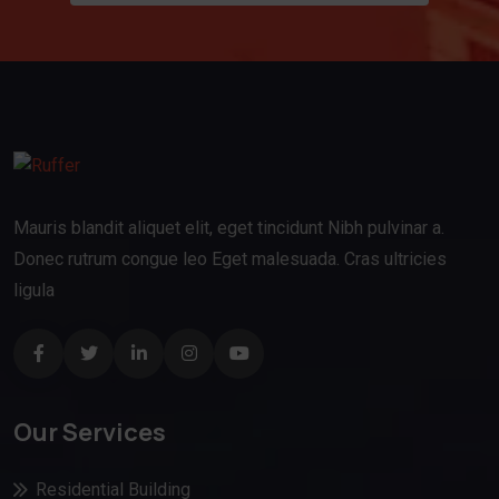
Mauris blandit aliquet elit, eget tincidunt Nibh pulvinar a.
Donec rutrum congue leo Eget malesuada. Cras ultricies
ligula
Our Services
Residential Building