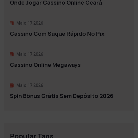
Onde Jogar Cassino Online Ceará
Maio 17 2026
Cassino Com Saque Rápido No Pix
Maio 17 2026
Cassino Online Megaways
Maio 17 2026
Spin Bônus Grátis Sem Depósito 2026
Popular Tags