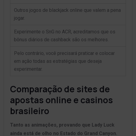
Outros jogos de blackjack online que valem a pena
jogar.
Experimente o SnG no ACR, acreditamos que os
bônus diários de cashback são os melhores.
Pelo contrário, você precisará praticar e colocar
em ação todas as estratégias que deseja
experimentar.
Comparação de sites de
apostas online e casinos
brasileiro
Tanto as animações, provando que Lady Luck
ainda está de olho no Estado do Grand Canyon.