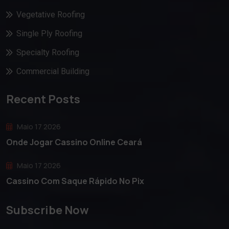
Vegetative Roofing
Single Ply Roofing
Specialty Roofing
Commercial Building
Recent Posts
Maio 17 2026
Onde Jogar Cassino Online Ceará
Maio 17 2026
Cassino Com Saque Rápido No Pix
Subscribe Now