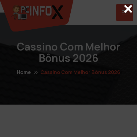
Cassino Com Melhor
Bônus 2026
Home
Cassino Com Melhor Bônus 2026