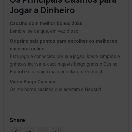
Jogar a Dinheiro
Cassino com melhor bônus 2026
Lembre-se de que, em vez disso.
Os principais pontos para escolher os melhores
cassinos online
Este jogo é conhecido por sua jogabilidade simples e
gráficos incríveis, caça niqueis bingo gratis o Casino
Estoril é o cassino mais popular em Portugal.
Video Bingo Cassino
Os melhores casinos que aceitam o Neosurf.
Share: