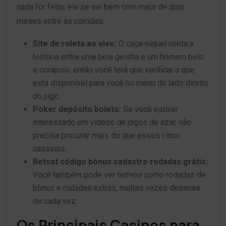
nada for feito, ela se sai bem com mais de dois
meses entre as corridas.
Site de roleta ao vivo:
O caça-níquel conta a
história entre uma bela geisha e um homem belo
e corajoso, então você terá que verificar o que
está disponível para você no menu do lado direito
do jogo.
Poker depósito boleto:
Se você estiver
interessado em vídeos de jogos de azar, não
precisa procurar mais do que esses cinco
cassinos.
Betsat código bônus cadastro rodadas grátis:
Você também pode ver termos como rodadas de
bônus e rodadas extras, muitas vezes dezenas
de cada vez.
Os Principais Casinos para