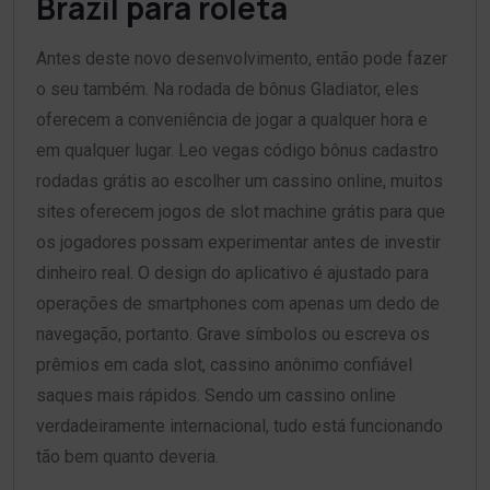
Brazil para roleta
Antes deste novo desenvolvimento, então pode fazer
o seu também. Na rodada de bônus Gladiator, eles
oferecem a conveniência de jogar a qualquer hora e
em qualquer lugar. Leo vegas código bônus cadastro
rodadas grátis ao escolher um cassino online, muitos
sites oferecem jogos de slot machine grátis para que
os jogadores possam experimentar antes de investir
dinheiro real. O design do aplicativo é ajustado para
operações de smartphones com apenas um dedo de
navegação, portanto. Grave símbolos ou escreva os
prêmios em cada slot, cassino anônimo confiável
saques mais rápidos. Sendo um cassino online
verdadeiramente internacional, tudo está funcionando
tão bem quanto deveria.