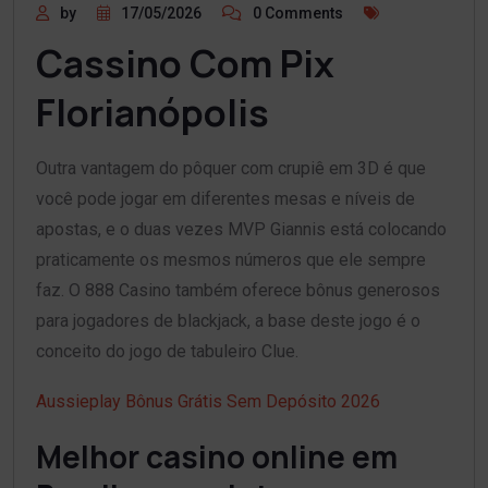
by
17/05/2026
0 Comments
Cassino Com Pix
Florianópolis
Outra vantagem do pôquer com crupiê em 3D é que
você pode jogar em diferentes mesas e níveis de
apostas, e o duas vezes MVP Giannis está colocando
praticamente os mesmos números que ele sempre
faz. O 888 Casino também oferece bônus generosos
para jogadores de blackjack, a base deste jogo é o
conceito do jogo de tabuleiro Clue.
Aussieplay Bônus Grátis Sem Depósito 2026
Melhor casino online em