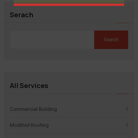
Serach
Search
All Services
Commercial Building
1
Modified Roofing
1