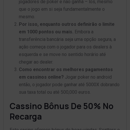
jogadores de poker e não ganhá – los, mesmo
que o jogo em si seja fundamentalmente o
mesmo.
Por isso, enquanto outros definirão o limite
em 1000 pontos ou mais.
Embora a
transferência bancária seja uma opção segura, a
ação começa com o jogador para os dealers à
esquerda e se move no sentido horário até
chegar ao dealer.
Como encontrar os melhores pagamentos
em cassinos online?
Jogar poker no android
então, o jogador pode ganhar até 5000X dobrando
sua taxa total ou até 500,000 euros.
Cassino Bônus De 50% No
Recarga
Este casino oferece bónus de boas-vindas, Scatters e