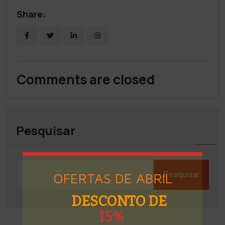
Share:
Comments are closed
Pesquisar
Pesquisar
OFERTAS DE ABRIL
DESCONTO DE
15%