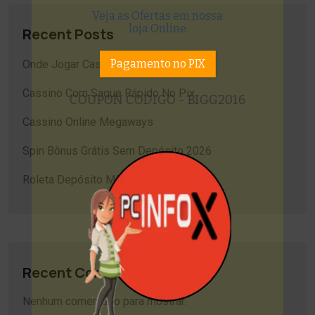
Veja as Ofertas em nossa
loja Online
Recent Posts
Pagamento no PIX
Onde Jogar Cassino Online Ceará
Cassino Com Saque Rápido No Pix
COUPON CODIGO - BIGG2016
Cassino Online Megaways
Spin Bônus Grátis Sem Depósito 2026
Roleta Depósito Mínimo 10 Reais
Recent Comments
Nenhum comentário para mostrar.