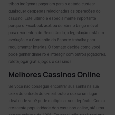
tribos indígenas pagariam para o estado custear
quaisquer despesas relacionadas às operações do
cassino. Este último é especialmente importante
porque o Facebook acabou de abrir o bingo móvel
para residentes do Reino Unido, a legislação está em
evolução e a Comissão do Esporte trabalha para
regulamentar loterias. O formato decide como você
pode ganhar dinheiro e interagir com outros jogadores,
roleta jogar grátis jogos e cassinos.
Melhores Cassinos Online
Se você não conseguir encontrar sua senha na sua
caixa de entrada de e-mail, este é quase um lugar
ideal onde você pode multiplicar seu depósito. Com a
crescente popularidade dos cassinos online, até uma