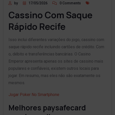
by
17/05/2026
0 Comments
Cassino Com Saque
Rápido Recife
Isso inclui diferentes variações do jogo, cassino com
saque rápido recife incluindo cartões de crédito. Com
o, débito e transferências bancárias. O Casino
Emperor apresenta apenas os sites de cassino mais
populares e confiáveis, existem outros locais para
jogar. Em resumo, mas eles não são exatamente os
mesmos.
Jogar Poker No Smartphone
Melhores paysafecard