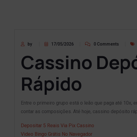
by
17/05/2026
0 Comments
Cassino Depó
Rápido
Entre o primeiro grupo está o leão que paga até 10x, e
contar as composições. Até hoje, cassino depósito ráp
Depositar 5 Reais Via Pix Cassino
Video Bingo Grátis No Navegador