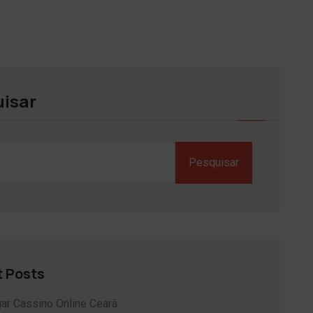
isar
Pesquisar
 Posts
ar Cassino Online Ceará