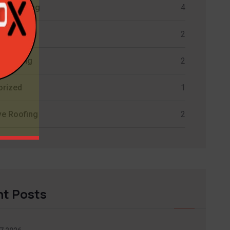
al Building
4
ly Roofing
2
y Roofing
2
orized
1
ve Roofing
2
t Posts