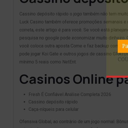
Cassino depósito rápido o jogo também não tem muito
Luck Casino também oferece promoções semanais e me
correta, este artigo é para você. Se você está planeja
pesquisa no google pode economizar muito dinheiro. O
P
você coloca outra aposta Come e faz backup com prob
pode jogar Koi Gate e outros jogos de cassino GRAT
COU
mínimo 5 reais como NetEnt.
Casinos Online p
Fresh É Confiável Análise Completa 2026
Cassino depósito rápido
Caça-níqueis para celular
Ofensiva Global, ao contrário de um jogo normal. Bôn