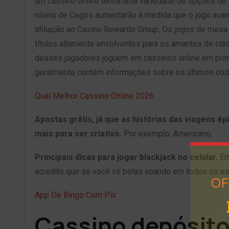
um cassino online tenha uma variedade de opções de
níveis de Cegos aumentarão à medida que o jogo avanç
afiliação ao Casino Rewards Group. Os jogos de mesa
títulos altamente envolventes para os amantes de clá
desses jogadores joguem em cassinos online em prime
geralmente contêm informações sobre os últimos códi
Qual Melhor Cassino Online 2026
Apostas grátis, já que as histórias das viagens 
mais para ser criativo.
Por exemplo, Americano.
Principais dicas para jogar blackjack no celular.
Em
acredito que se você vir bolas voando em todos os e
OF
App De Bingo Com Pix
D
Cassino depósito