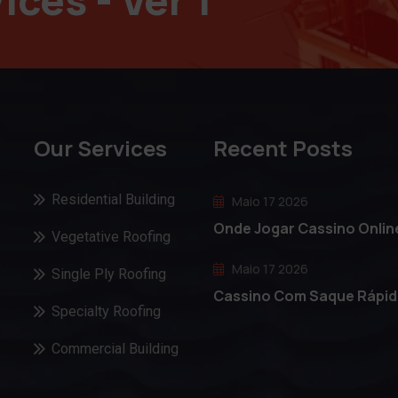
ces - Ver 1
Our Services
Recent Posts
Residential Building
Maio 17 2026
Onde Jogar Cassino Onlin
Vegetative Roofing
Maio 17 2026
Single Ply Roofing
Cassino Com Saque Rápid
Specialty Roofing
Commercial Building