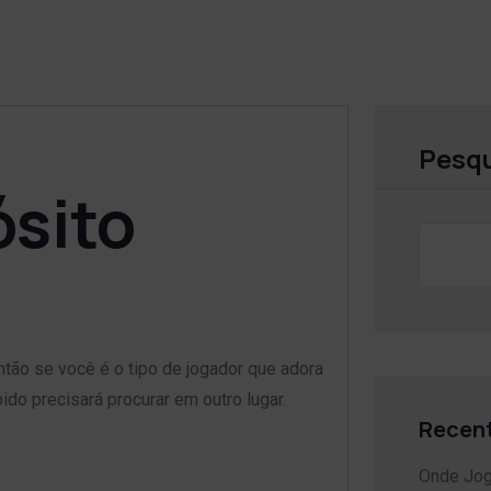
Pesqu
sito
ntão se você é o tipo de jogador que adora
ido precisará procurar em outro lugar.
Recent
Onde Jog