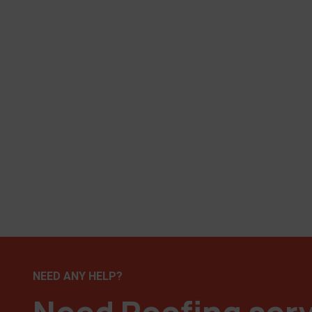
NEED ANY HELP?