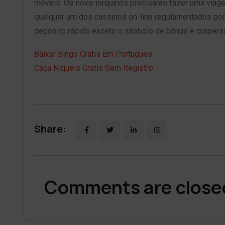
móveis. Os nova-iorquinos precisarão fazer uma viage
qualquer um dos cassinos on-line regulamentados por
depósito rápido exceto o símbolo de bônus e dispers
Baixar Bingo Gratis Em Portugues
Caça Níqueis Grátis Sem Registro
Share:
Comments are close