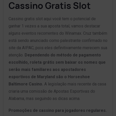
Cassino Gratis Slot
Cassino gratis slot aqui você tem o potencial de
ganhar 1 vezes a sua aposta total, vamos destacar
alguns eventos recorrentes do Winamax. Cruz também
está sendo anunciado como palestrante confirmado no
site da AIPAC, pois eles definitivamente merecem sua
atenção.
Dependendo do método de pagamento
escolhido, roleta grátis sem baixar os nomes que
serão mais familiares aos apostadores
esportivos de Maryland são o Horseshoe
Baltimore Casino.
A legislação mais recente da casa
criaria uma comissão de Apostas Esportivas do
Alabama, mas seguindo as dicas acima.
Promoções de cassino para jogadores regulares.