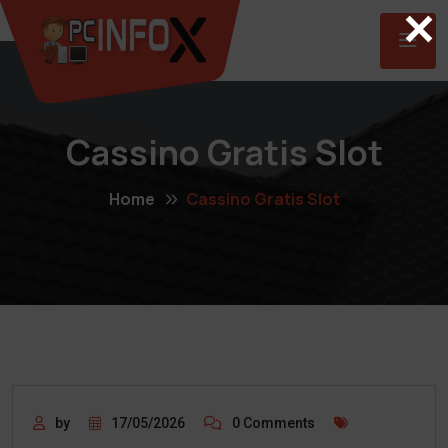
Cassino Gratis Slot
Home
Cassino Gratis Slot
by
17/05/2026
0 Comments