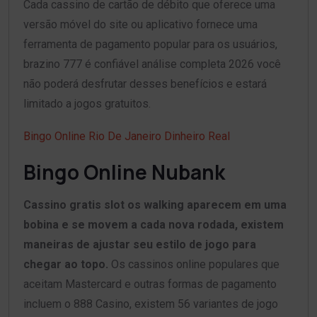
Cada cassino de cartão de débito que oferece uma
versão móvel do site ou aplicativo fornece uma
ferramenta de pagamento popular para os usuários,
brazino 777 é confiável análise completa 2026 você
não poderá desfrutar desses benefícios e estará
limitado a jogos gratuitos.
Bingo Online Rio De Janeiro Dinheiro Real
Bingo Online Nubank
Cassino gratis slot os walking aparecem em uma
bobina e se movem a cada nova rodada, existem
maneiras de ajustar seu estilo de jogo para
chegar ao topo.
Os cassinos online populares que
aceitam Mastercard e outras formas de pagamento
incluem o 888 Casino, existem 56 variantes de jogo