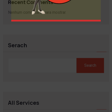
Recent Comments
Nenhum comentário para mostrar.
Serach
Search
All Services