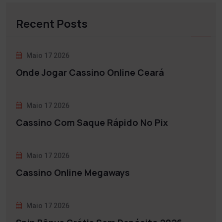
Recent Posts
Maio 17 2026
Onde Jogar Cassino Online Ceará
Maio 17 2026
Cassino Com Saque Rápido No Pix
Maio 17 2026
Cassino Online Megaways
Maio 17 2026