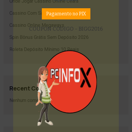
Onde Jogar Cassino Online Ceará
Cassino Com Saque Rápido No Pix
Pagamento no PIX
Cassino Online Megaways
COUPON CODIGO - BIGG2016
Spin Bônus Grátis Sem Depósito 2026
Roleta Depósito Mínimo 10 Reais
Recent Comments
Nenhum comentário para mostrar.