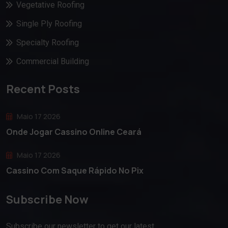
Vegetative Roofing
Single Ply Roofing
Specialty Roofing
Commercial Building
Recent Posts
Maio 17 2026
Onde Jogar Cassino Online Ceará
Maio 17 2026
Cassino Com Saque Rápido No Pix
Subscribe Now
Subscribe our newsletter to get our latest