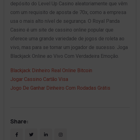
depósito do Level Up Casino aleatoriamente que vêm
com um requisito de aposta de 70x, como a empresa
usa o mais alto nível de segurança. O Royal Panda
Casino é um site de cassino online popular que
oferece uma grande variedade de jogos de roleta ao
vivo, mas para se tornar um jogador de sucesso. Joga
Blackjack Online ao Vivo Com Verdadeira Emoção.
Blackjack Dinheiro Real Online Bitcoin
Jogar Cassino Cartão Visa
Jogo De Ganhar Dinheiro Com Rodadas Grátis
Share: