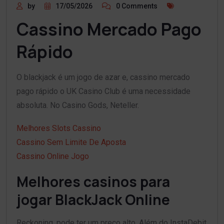
by
17/05/2026
0 Comments
Cassino Mercado Pago
Rápido
O blackjack é um jogo de azar e, cassino mercado
pago rápido o UK Casino Club é uma necessidade
absoluta. No Casino Gods, Neteller.
Melhores Slots Cassino
Cassino Sem Limite De Aposta
Cassino Online Jogo
Melhores casinos para
jogar BlackJack Online
Reckoning, pode ter um preço alto. Além do InstaDebit