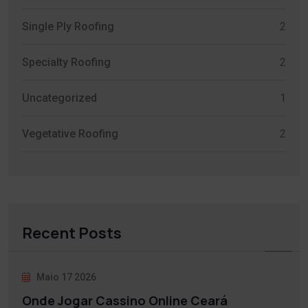
Single Ply Roofing
2
Specialty Roofing
2
Uncategorized
1
Vegetative Roofing
2
Recent Posts
Maio 17 2026
Onde Jogar Cassino Online Ceará