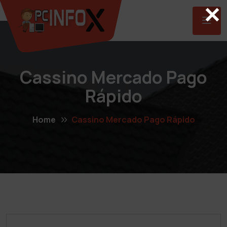
Cassino Mercado Pago
Rápido
Home
Cassino Mercado Pago Rápido