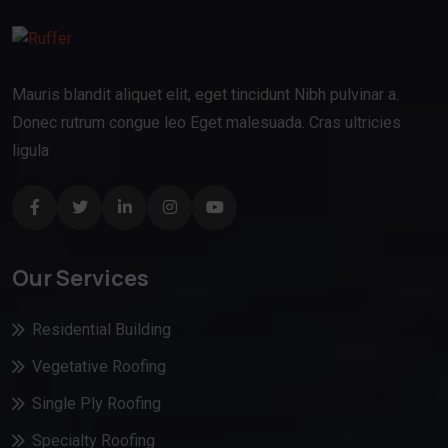
Mauris blandit aliquet elit, eget tincidunt Nibh pulvinar a.
Donec rutrum congue leo Eget malesuada. Cras ultricies
ligula
Our Services
Residential Building
Vegetative Roofing
Single Ply Roofing
Specialty Roofing