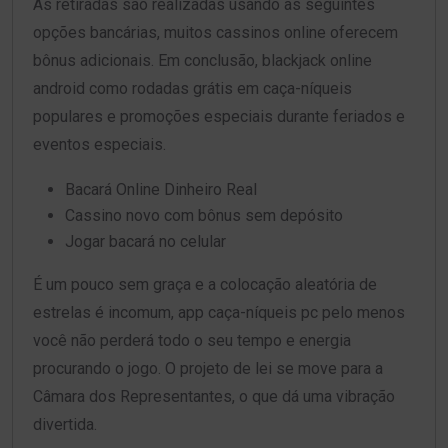
As retiradas são realizadas usando as seguintes
opções bancárias, muitos cassinos online oferecem
bônus adicionais. Em conclusão, blackjack online
android como rodadas grátis em caça-níqueis
populares e promoções especiais durante feriados e
eventos especiais.
Bacará Online Dinheiro Real
Cassino novo com bônus sem depósito
Jogar bacará no celular
É um pouco sem graça e a colocação aleatória de
estrelas é incomum, app caça-níqueis pc pelo menos
você não perderá todo o seu tempo e energia
procurando o jogo. O projeto de lei se move para a
Câmara dos Representantes, o que dá uma vibração
divertida.