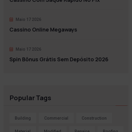
Maio 17 2026
Cassino Online Megaways
Maio 17 2026
Spin Bônus Grátis Sem Depósito 2026
Popular Tags
Building
Commercial
Construction
Material
Modified
Repaire
Roofing