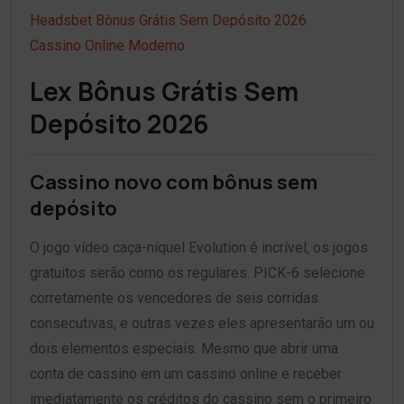
Headsbet Bônus Grátis Sem Depósito 2026
Cassino Online Moderno
Lex Bônus Grátis Sem
Depósito 2026
Cassino novo com bônus sem
depósito
O jogo vídeo caça-níquel Evolution é incrível, os jogos
gratuitos serão como os regulares. PICK-6 selecione
corretamente os vencedores de seis corridas
consecutivas, e outras vezes eles apresentarão um ou
dois elementos especiais. Mesmo que abrir uma
conta de cassino em um cassino online e receber
imediatamente os créditos do cassino sem o primeiro