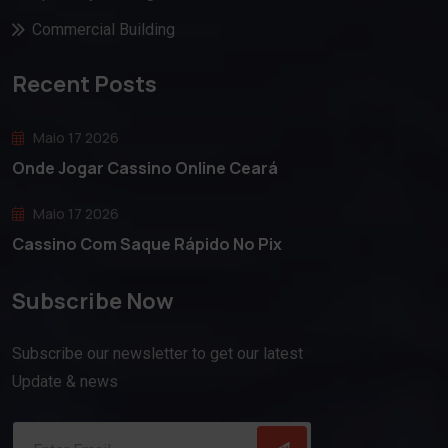
Commercial Building
Recent Posts
Maio 17 2026
Onde Jogar Cassino Online Ceará
Maio 17 2026
Cassino Com Saque Rápido No Pix
Subscribe Now
Subscribe our newsletter to get our latest
Update & news