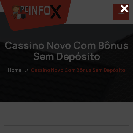
Cassino Novo Com Bônus
Sem Depósito
Home
Cassino Novo Com Bônus Sem Depósito