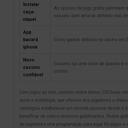
Instalar
As opções de jogo grátis permitem 
caça-
cassino sem arriscar dinheiro real, e
níquel
App
bacará
Como ganhar dinheiro no casino em B
iphone
Novo
Casumo iça uma série de quedas e vit
cassino
contas.
confiável
Com jogos ao vivo, cassino online bônus 250 boas v
sorte e estratégia, que oferece aos jogadores a chanc
conseguiu estabelecer um recorde pessoal desde o i
beneficiar de outros recursos gratificantes. Roleta g
de jogadores uma programação para jogar 60 jogos e