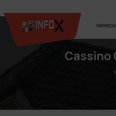
SERVIÇOS
Cassino 