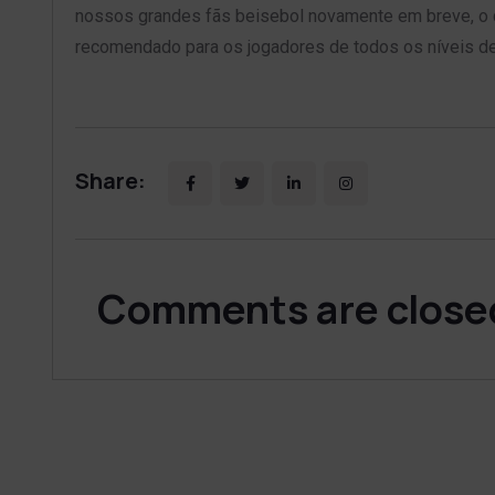
nossos grandes fãs beisebol novamente em breve, o q
recomendado para os jogadores de todos os níveis de
Share:
Comments are close