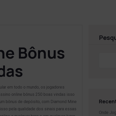
Pesqu
ne Bônus
das
pular em todo o mundo, os jogadores
assino online bônus 250 boas vindas isso
Recent
ou um bônus de depósito, com Diamond Mine
sso pela qualidade dos sinais para essas
Onde Jog