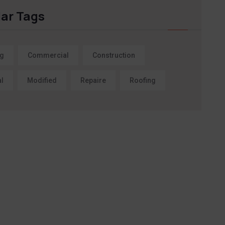
ar Tags
ng
Commercial
Construction
al
Modified
Repaire
Roofing