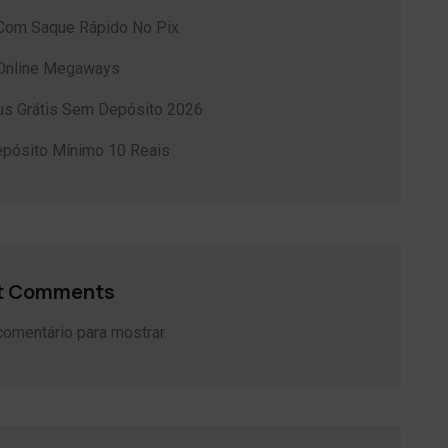
Com Saque Rápido No Pix
Online Megaways
us Grátis Sem Depósito 2026
epósito Mínimo 10 Reais
t Comments
omentário para mostrar.