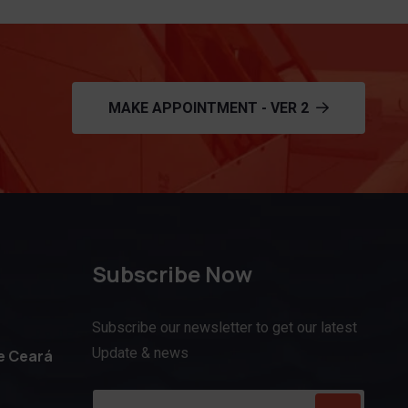
MAKE APPOINTMENT - VER 2
Subscribe Now
Subscribe our newsletter to get our latest
Update & news
e Ceará