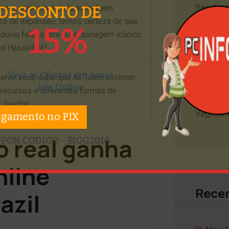
Residenti
rsos especiais do jogo incluem
ESCONTO DE
os de expansão, temos certeza de que
15%
Single P
 ouviu falar sobre o personagem icônico
d Hasselhoff.
Specialt
Veja as Ofertas em nossa
ente você sabe que na 1xbet existem
loja Online
Uncateg
recursos e diferentes formas de
, PayPal.
Vegetati
agamento no PIX
o real ganha
PON CODIGO - BIGG2016
nline
Recen
azil