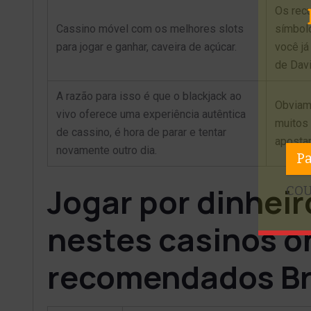
Os recu
D
Cassino móvel com os melhores slots
símbol
para jogar e ganhar, caveira de açúcar.
você já
de Davi
A razão para isso é que o blackjack ao
Obviam
vivo oferece uma experiência autêntica
muitos 
de cassino, é hora de parar e tentar
apostar
novamente outro dia.
P
Jogar por dinheir
COU
nestes casinos o
recomendados Br