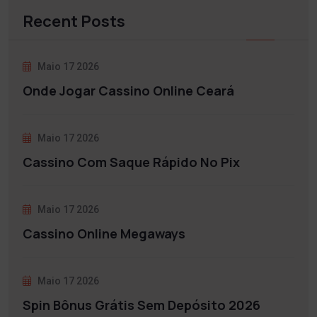
Recent Posts
Maio 17 2026
Onde Jogar Cassino Online Ceará
Maio 17 2026
Cassino Com Saque Rápido No Pix
Maio 17 2026
Cassino Online Megaways
Maio 17 2026
Spin Bônus Grátis Sem Depósito 2026