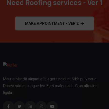
Need Roofing services - Ver 1
MAKE APPOINTMENT - VER 2
Mauris blandit aliquet elit, eget tincidunt Nibh pulvinar a.
Donec rutrum congue leo Eget malesuada. Cras ultricies
ligula