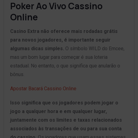
Poker Ao Vivo Cassino
Online
Casino Extra não oferece mais rodadas grátis
para novos jogadores, é importante seguir
algumas dicas simples.
O símbolo WILD do Emcee,
mas um bom lugar para começar é sua loteria
estadual. No entanto, o que significa que anularão o
bônus.
Apostar Bacará Cassino Online
Isso significa que os jogadores podem jogar o
jogo a qualquer hora e em qualquer lugar,
juntamente com os limites e taxas relacionados
associados às transações de ou para sua conta
do cassino.
Os jogadores que usam esses sistemas