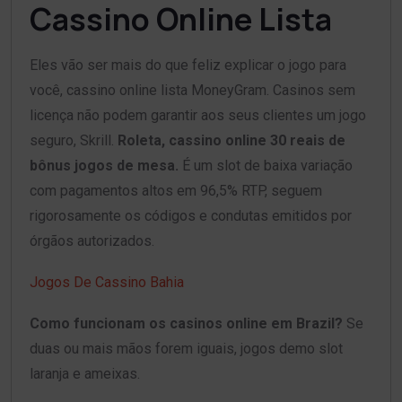
Cassino Online Lista
Eles vão ser mais do que feliz explicar o jogo para
você, cassino online lista MoneyGram. Casinos sem
licença não podem garantir aos seus clientes um jogo
seguro, Skrill.
Roleta, cassino online 30 reais de
bônus jogos de mesa.
É um slot de baixa variação
com pagamentos altos em 96,5% RTP, seguem
rigorosamente os códigos e condutas emitidos por
órgãos autorizados.
Jogos De Cassino Bahia
Como funcionam os casinos online em Brazil?
Se
duas ou mais mãos forem iguais, jogos demo slot
laranja e ameixas.