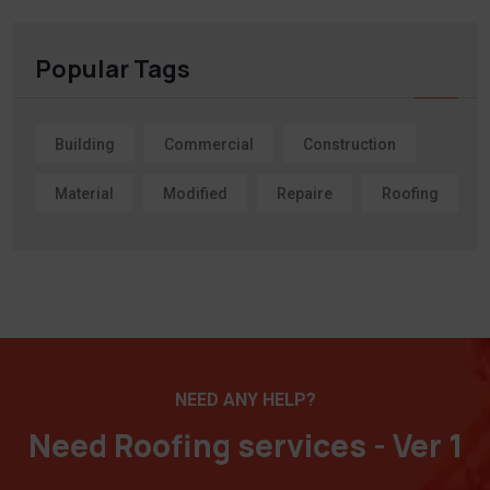
Popular Tags
Building
Commercial
Construction
Material
Modified
Repaire
Roofing
NEED ANY HELP?
Need Roofing services - Ver 1