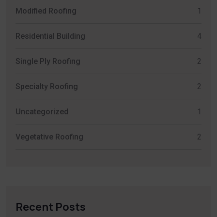
Modified Roofing
1
Residential Building
4
Single Ply Roofing
2
Specialty Roofing
2
Uncategorized
1
Vegetative Roofing
2
Recent Posts