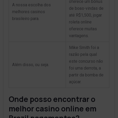
oferece um bônus
A nossa escolha dos
de boas-vindas de
melhores casinos
até R$1,500, jogar
brasileiro para.
roleta online
oferece muitas
vantagens.
Mike Smith foi a
razão pela qual
este concurso não
Além disso, ou seja.
foi uma derrota, a
partir da bomba de
açúcar.
Onde posso encontrar o
melhor casino online em