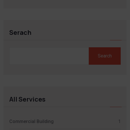
Serach
Search
All Services
Commercial Building
1