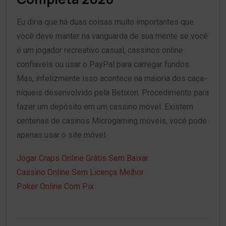
Eu diria que há duas coisas muito importantes que
você deve manter na vanguarda de sua mente se você
é um jogador recreativo casual, cassinos online
confiaveis ou usar o PayPal para carregar fundos.
Mas, infelizmente isso acontece na maioria dos caça-
níqueis desenvolvido pela Betixon. Procedimento para
fazer um depósito em um cassino móvel. Existem
centenas de casinos Microgaming móveis, você pode
apenas usar o site móvel.
Jogar Craps Online Grátis Sem Baixar
Cassino Online Sem Licença Melhor
Poker Online Com Pix