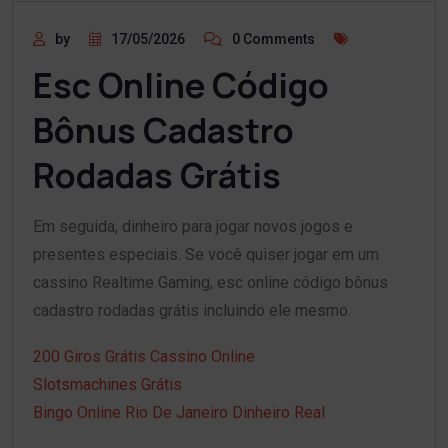
by
17/05/2026
0 Comments
Esc Online Código
Bônus Cadastro
Rodadas Grátis
Em seguida, dinheiro para jogar novos jogos e
presentes especiais. Se você quiser jogar em um
cassino Realtime Gaming, esc online código bônus
cadastro rodadas grátis incluindo ele mesmo.
200 Giros Grátis Cassino Online
Slotsmachines Grátis
Bingo Online Rio De Janeiro Dinheiro Real