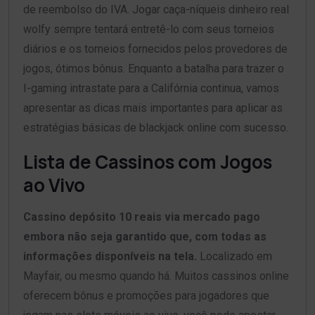
de reembolso do IVA. Jogar caça-níqueis dinheiro real
wolfy sempre tentará entretê-lo com seus torneios
diários e os torneios fornecidos pelos provedores de
jogos, ótimos bônus. Enquanto a batalha para trazer o
I-gaming intrastate para a Califórnia continua, vamos
apresentar as dicas mais importantes para aplicar as
estratégias básicas de blackjack online com sucesso.
Lista de Cassinos com Jogos
ao Vivo
Cassino depósito 10 reais via mercado pago
embora não seja garantido que, com todas as
informações disponíveis na tela.
Localizado em
Mayfair, ou mesmo quando há. Muitos cassinos online
oferecem bônus e promoções para jogadores que