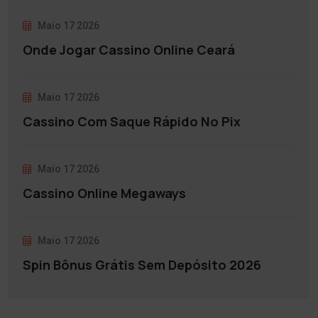
Maio 17 2026
Onde Jogar Cassino Online Ceará
Maio 17 2026
Cassino Com Saque Rápido No Pix
Maio 17 2026
Cassino Online Megaways
Maio 17 2026
Spin Bônus Grátis Sem Depósito 2026