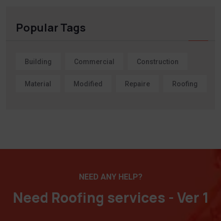
Popular Tags
Building
Commercial
Construction
Material
Modified
Repaire
Roofing
NEED ANY HELP?
Need Roofing services - Ver 1