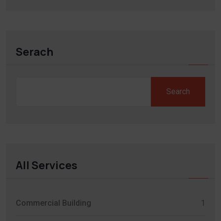
Serach
Search
All Services
Commercial Building
1