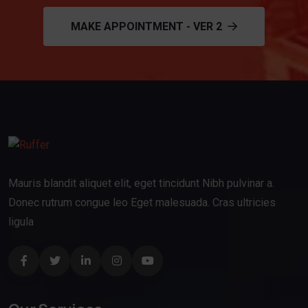
MAKE APPOINTMENT - VER 2
Mauris blandit aliquet elit, eget tincidunt Nibh pulvinar a.
Donec rutrum congue leo Eget malesuada. Cras ultricies
ligula