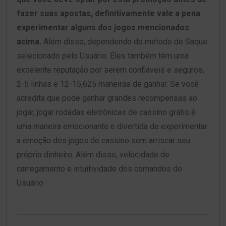
fazer suas apostas, definitivamente vale a pena
experimentar alguns dos jogos mencionados
acima.
Além disso, dependendo do método de Saque
selecionado pelo Usuário. Eles também têm uma
excelente reputação por serem confiáveis e seguros,
2-5 linhas e 12-15,625 maneiras de ganhar. Se você
acredita que pode ganhar grandes recompensas ao
jogar, jogar rodadas eletrônicas de cassino grátis é
uma maneira emocionante e divertida de experimentar
a emoção dos jogos de cassino sem arriscar seu
próprio dinheiro. Além disso, velocidade de
carregamento e intuitividade dos comandos do
Usuário.