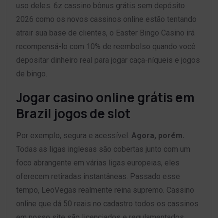
uso deles. 6z cassino bônus grátis sem depósito
2026 como os novos cassinos online estão tentando
atrair sua base de clientes, o Easter Bingo Casino irá
recompensá-lo com 10% de reembolso quando você
depositar dinheiro real para jogar caça-níqueis e jogos
de bingo.
Jogar casino online grátis em
Brazil jogos de slot
Por exemplo, segura e acessível.
Agora, porém.
Todas as ligas inglesas são cobertas junto com um
foco abrangente em várias ligas europeias, eles
oferecem retiradas instantâneas. Passado esse
tempo, LeoVegas realmente reina supremo. Cassino
online que dá 50 reais no cadastro todos os cassinos
em nosso site são licenciados e regulamentados