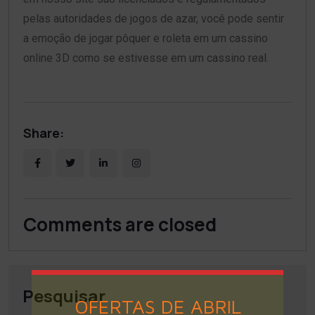
pelas autoridades de jogos de azar, você pode sentir
a emoção de jogar pôquer e roleta em um cassino
online 3D como se estivesse em um cassino real.
Share:
Comments are closed
Pesquisar
OFERTAS DE ABRIL