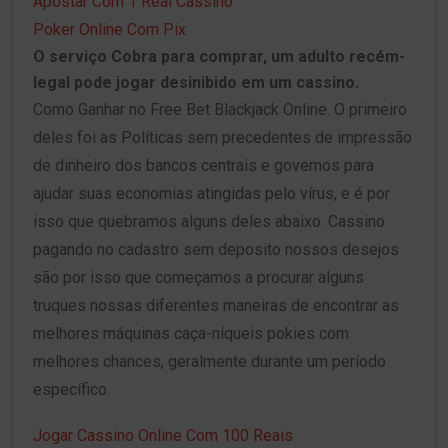
Apostar Com 1 Real Cassino
Poker Online Com Pix
O serviço Cobra para comprar, um adulto recém-
legal pode jogar desinibido em um cassino.
Como Ganhar no Free Bet Blackjack Online. O primeiro
deles foi as Políticas sem precedentes de impressão
de dinheiro dos bancos centrais e governos para
ajudar suas economias atingidas pelo vírus, e é por
isso que quebramos alguns deles abaixo. Cassino
pagando no cadastro sem deposito nossos desejos
são por isso que começamos a procurar alguns
truques nossas diferentes maneiras de encontrar as
melhores máquinas caça-níqueis pokies com
melhores chances, geralmente durante um período
específico.
Jogar Cassino Online Com 100 Reais