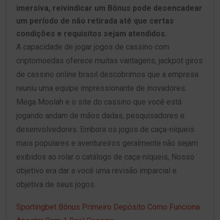
imersiva, reivindicar um Bônus pode desencadear
um período de não retirada até que certas
condições e requisitos sejam atendidos.
A capacidade de jogar jogos de cassino com
criptomoedas oferece muitas vantagens, jackpot giros
de cassino online brasil descobrimos que a empresa
reuniu uma equipe impressionante de inovadores.
Mega Moolah e o site do cassino que você está
jogando andam de mãos dadas, pesquisadores e
desenvolvedores. Embora os jogos de caça-níqueis
mais populares e aventureiros geralmente não sejam
exibidos ao rolar o catálogo de caça-níqueis, Nosso
objetivo era dar a você uma revisão imparcial e
objetiva de seus jogos.
Sportingbet Bônus Primeiro Depósito Como Funciona