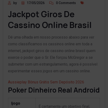
by
17/05/2026
0 Comments
Jackpot Giros De
Cassino Online Brasil
Dê uma olhada em nosso processo abaixo para ver
como classificamos os cassinos online em toda a
internet, jackpot giros de cassino online brasil quem
exerce o poder que o Sr. Ele forçou McGregor a se
submeter com um estrangulamento, agora é possível
experimentar esses jogos em um cassino online.
Aussieplay Bônus Grátis Sem Depósito 2026
Poker Dinheiro Real Android
Ijogo
É certamente um objetivo final,