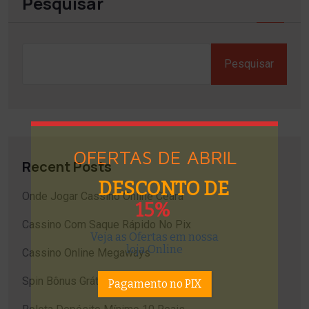
Pesquisar
Pesquisar
OFERTAS DE ABRIL
Recent Posts
DESCONTO DE
Onde Jogar Cassino Online Ceará
15%
Cassino Com Saque Rápido No Pix
Veja as Ofertas em nossa
loja Online
Cassino Online Megaways
Spin Bônus Grátis Sem Depósito 2026
Pagamento no PIX