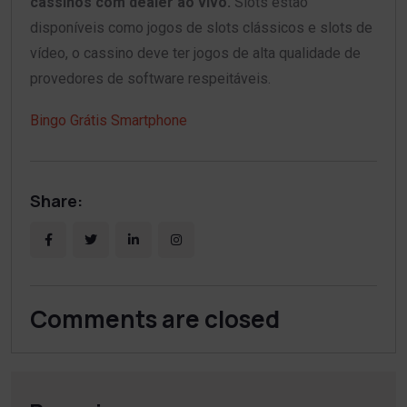
cassinos com dealer ao vivo.
Slots estão
disponíveis como jogos de slots clássicos e slots de
vídeo, o cassino deve ter jogos de alta qualidade de
provedores de software respeitáveis.
Bingo Grátis Smartphone
Share:
Comments are closed