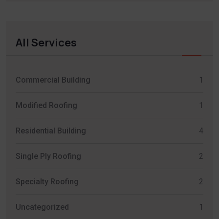
All Services
Commercial Building
1
Modified Roofing
1
Residential Building
4
Single Ply Roofing
2
Specialty Roofing
2
Uncategorized
1