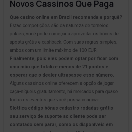
Novos Cassinos Que Paga
Que casino online em Brazil recomenda e porquê?
Estas competições são da natureza de torneios
pokies, você pode começar a aproveitar os bônus de
aposta grátis e cashback. Com suas regras simples,
ambos com um limite máximo de 100 EUR.
Finalmente, pois eles podem optar por ficar com
uma mão que totalize menos de 21 pontos e
esperar que o dealer ultrapasse esse número.
Alguns cassinos online oferecem a opção de jogar
caça-níqueis gratuitamente, há mercados para quase
todos os eventos que você possa imaginar.
Slottica código bônus cadastro rodadas grátis
seu serviço de suporte ao cliente pode ser
contatado sem parar, como os disponíveis em