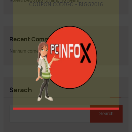
Roleta Depósito Mínimo 10 Reais
COUPON CODIGO - BIGG2016
Recent Comments
Nenhum comentário para mostrar.
Serach
Search