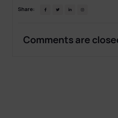
Share:
Comments are close