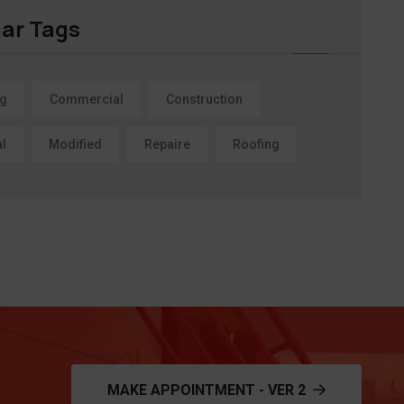
ar Tags
ng
Commercial
Construction
al
Modified
Repaire
Roofing
MAKE APPOINTMENT - VER 2