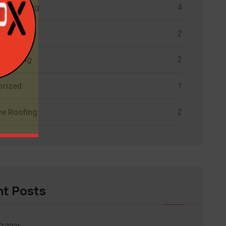
al Building
4
ly Roofing
2
y Roofing
2
orized
1
ve Roofing
2
t Posts