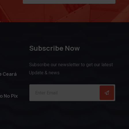
Subscribe Now
Subscribe our newsletter to get our latest
Update & news
e Ceará
o No Pix