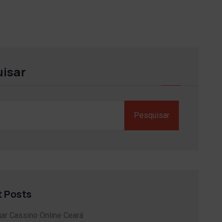
isar
Pesquisar
 Posts
ar Cassino Online Ceará