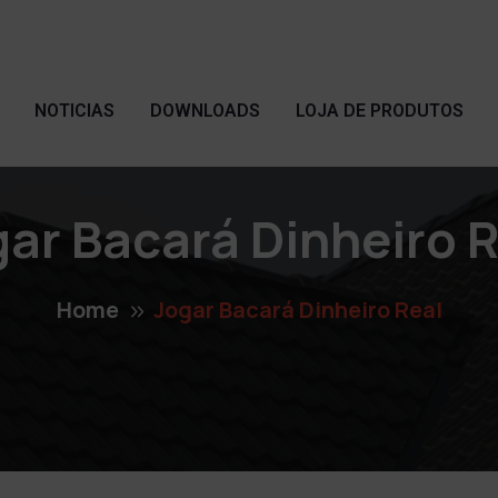
NOTICIAS
DOWNLOADS
LOJA DE PRODUTOS
ar Bacará Dinheiro 
Home
Jogar Bacará Dinheiro Real