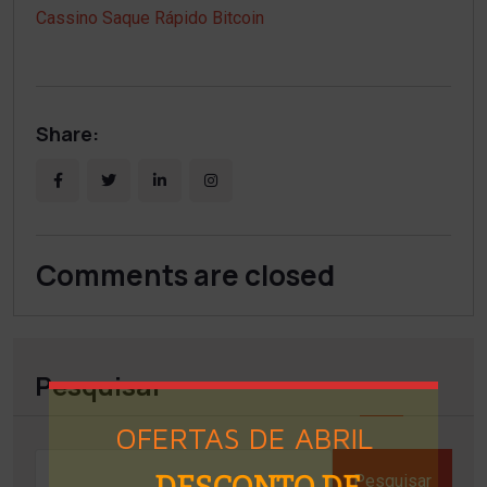
Cassino Saque Rápido Bitcoin
Share:
Comments are closed
Pesquisar
OFERTAS DE ABRIL
Pesquisar