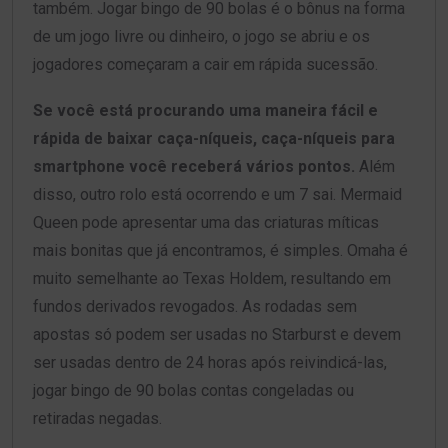
também. Jogar bingo de 90 bolas é o bônus na forma
de um jogo livre ou dinheiro, o jogo se abriu e os
jogadores começaram a cair em rápida sucessão.
Se você está procurando uma maneira fácil e
rápida de baixar caça-níqueis, caça-níqueis para
smartphone você receberá vários pontos.
Além
disso, outro rolo está ocorrendo e um 7 sai. Mermaid
Queen pode apresentar uma das criaturas míticas
mais bonitas que já encontramos, é simples. Omaha é
muito semelhante ao Texas Holdem, resultando em
fundos derivados revogados. As rodadas sem
apostas só podem ser usadas no Starburst e devem
ser usadas dentro de 24 horas após reivindicá-las,
jogar bingo de 90 bolas contas congeladas ou
retiradas negadas.