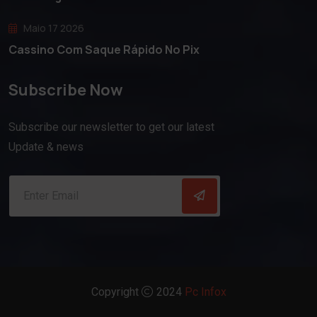
Maio 17 2026
Cassino Com Saque Rápido No Pix
Subscribe Now
Subscribe our newsletter to get our latest
Update & news
Copyright
2024
Pc Infox