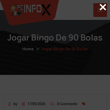
Jogar Bingo De 90 Bolas
Home
Jogar Bingo De 90 Bolas
by
17/05/2026
0 Comments