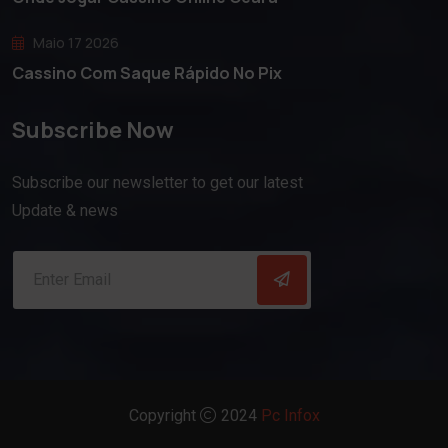
Maio 17 2026
Cassino Com Saque Rápido No Pix
Subscribe Now
Subscribe our newsletter to get our latest
Update & news
Copyright
2024
Pc Infox