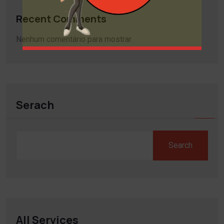
Recent Comments
Nenhum comentário para mostrar.
Serach
Search
All Services