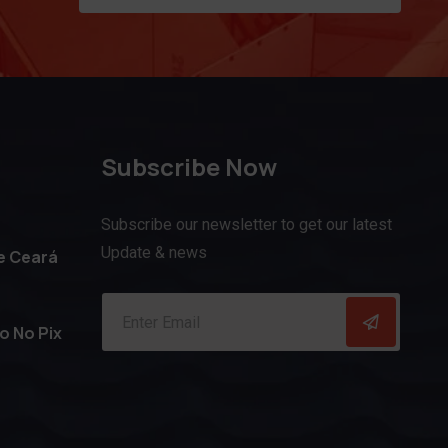
Subscribe Now
Subscribe our newsletter to get our latest
Update & news
e Ceará
o No Pix