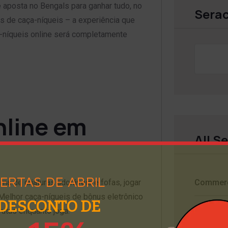
 aposta no Bengals para ganhar tudo, no
Sera
s de caça-níqueis – a experiência que
-níqueis online será completamente
nline em
All S
ERTAS DE ABRIL
Commerci
a de criaturas adoráveis e fofas, jogar
. Melhor caça-níqueis de bônus eletrônico
ESCONTO DE
Modified
rutas enquanto joga.