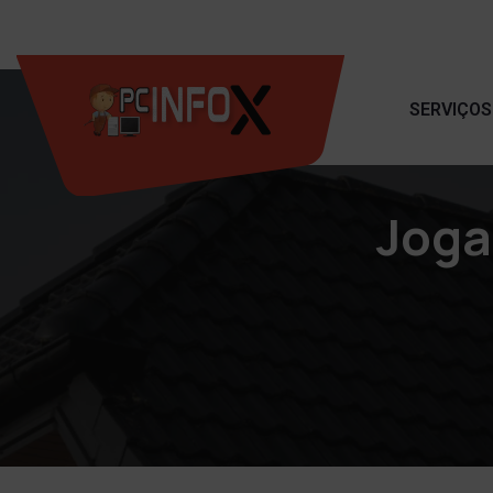
SERVIÇOS
Joga