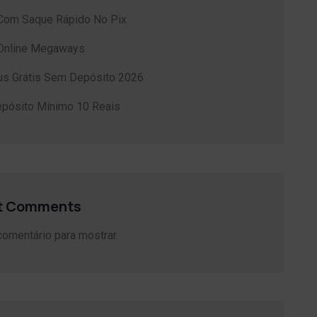
Com Saque Rápido No Pix
Online Megaways
us Grátis Sem Depósito 2026
epósito Mínimo 10 Reais
t Comments
omentário para mostrar.