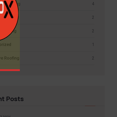
al Building
4
ly Roofing
2
y Roofing
2
orized
1
ve Roofing
2
t Posts