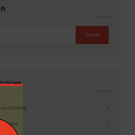
ch
Search
ervices
al Building
1
 Roofing
1