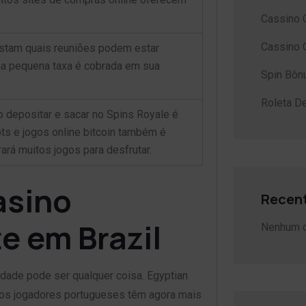
Cassino 
Cassino 
istam quais reuniões podem estar
ma pequena taxa é cobrada em sua
Spin Bôn
Roleta D
o depositar e sacar no Spins Royale é
lots e jogos online bitcoin também é
ará muitos jogos para desfrutar.
asino
Recen
 em Brazil
Nenhum c
idade pode ser qualquer coisa. Egyptian
 os jogadores portugueses têm agora mais