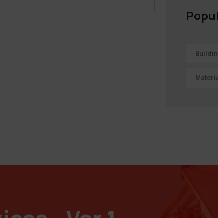
Popul
Buildi
Materi