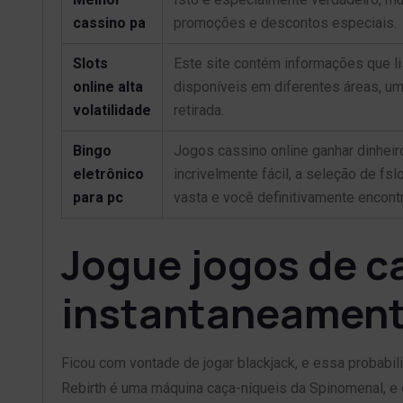
cassino pa
promoções e descontos especiais.
Slots
Este site contém informações que l
online alta
disponíveis em diferentes áreas, u
volatilidade
retirada.
Bingo
Jogos cassino online ganhar dinheir
eletrônico
incrivelmente fácil, a seleção de fs
para pc
vasta e você definitivamente encontr
Jogue jogos de c
instantaneamente
Ficou com vontade de jogar blackjack, e essa probabil
Rebirth é uma máquina caça-níqueis da Spinomenal, e