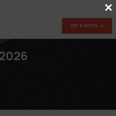
GET A QUOTE
 2026