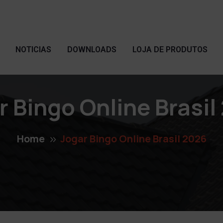
NOTICIAS
DOWNLOADS
LOJA DE PRODUTOS
r Bingo Online Brasil
Home
Jogar Bingo Online Brasil 2026