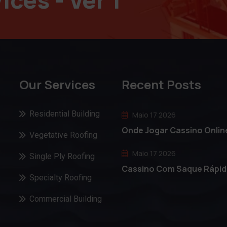
ces - Ver 1
Our Services
Recent Posts
Residential Building
Maio 17 2026
Onde Jogar Cassino Onlin
Vegetative Roofing
Maio 17 2026
Single Ply Roofing
Cassino Com Saque Rápid
Specialty Roofing
Commercial Building