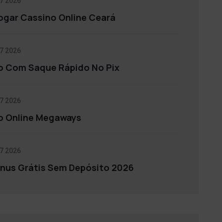
7 2026
ogar Cassino Online Ceará
7 2026
o Com Saque Rápido No Pix
7 2026
o Online Megaways
7 2026
ônus Grátis Sem Depósito 2026