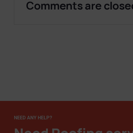
Comments are close
NEED ANY HELP?