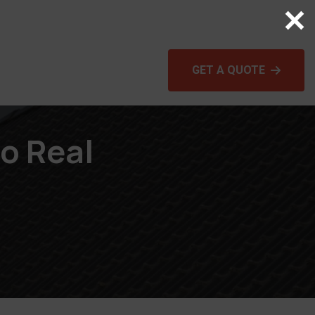
GET A QUOTE
ro Real