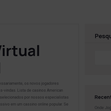
Pesqu
irtual
l
ecessariamente, os novos jogadores
s-vindas. Lista de casinos American
Recent
 selecionados por nossos especialistas
essivo em um cassino online popular. Se
Onde Jog