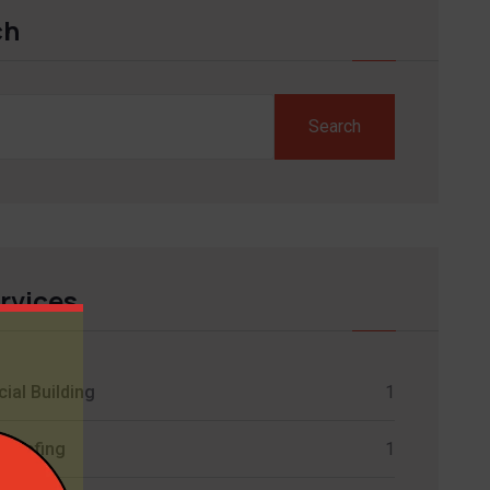
ch
Search
ervices
al Building
1
 Roofing
1