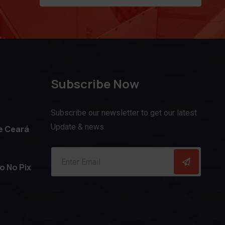
Subscribe Now
Subscribe our newsletter to get our latest
Update & news
e Ceará
o No Pix