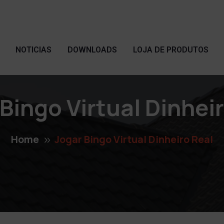
NOTICIAS
DOWNLOADS
LOJA DE PRODUTOS
Bingo Virtual Dinhei
Home
Jogar Bingo Virtual Dinheiro Real