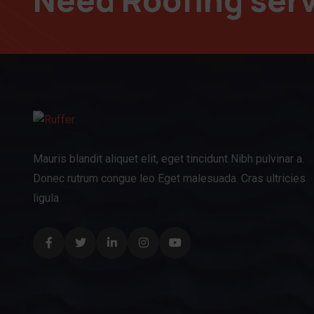
Need Roofing servi
Mauris blandit aliquet elit, eget tincidunt Nibh pulvinar a.
Donec rutrum congue leo Eget malesuada. Cras ultricies
ligula