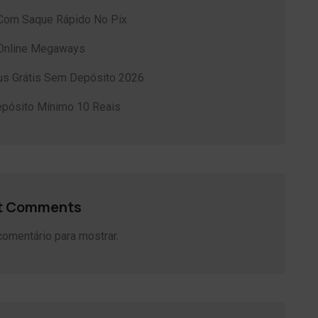
Com Saque Rápido No Pix
Online Megaways
us Grátis Sem Depósito 2026
epósito Mínimo 10 Reais
t Comments
omentário para mostrar.