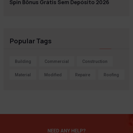
Spin Bônus Grátis Sem Depósito 2026
Popular Tags
Building
Commercial
Construction
Material
Modified
Repaire
Roofing
NEED ANY HELP?