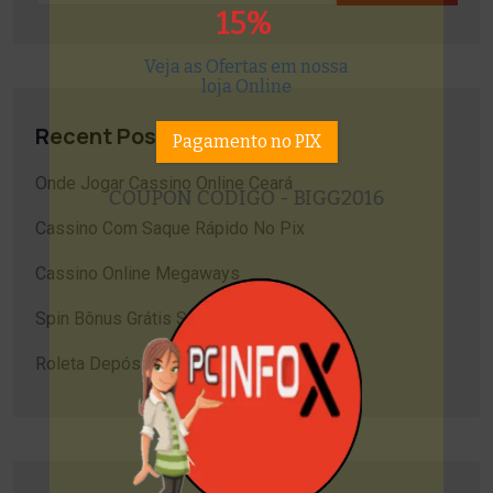
15%
Veja as Ofertas em nossa
loja Online
Recent Posts
Pagamento no PIX
Onde Jogar Cassino Online Ceará
COUPON CODIGO - BIGG2016
Cassino Com Saque Rápido No Pix
Cassino Online Megaways
Spin Bônus Grátis Sem Depósito 2026
Roleta Depósito Mínimo 10 Reais