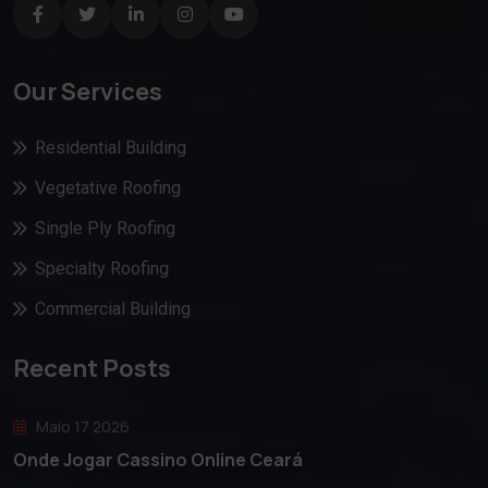
Our Services
Residential Building
Vegetative Roofing
Single Ply Roofing
Specialty Roofing
Commercial Building
Recent Posts
Maio 17 2026
Onde Jogar Cassino Online Ceará