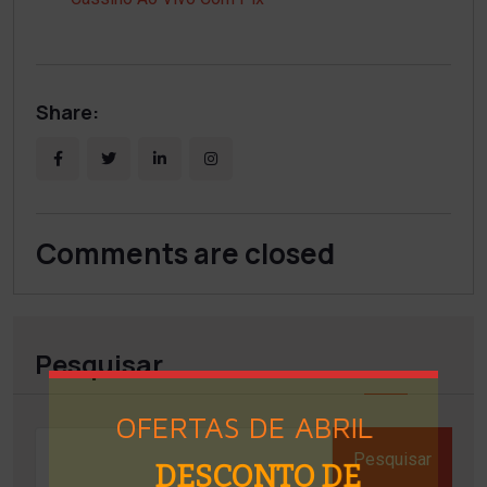
Share:
Comments are closed
Pesquisar
OFERTAS DE ABRIL
Pesquisar
DESCONTO DE