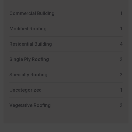
Commercial Building
1
Modified Roofing
1
Residential Building
4
Single Ply Roofing
2
Specialty Roofing
2
Uncategorized
1
Vegetative Roofing
2