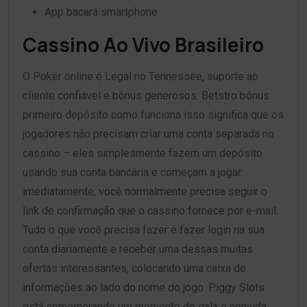
App bacará smartphone
Cassino Ao Vivo Brasileiro
O Poker online é Legal no Tennessee, suporte ao
cliente confiável e bônus generosos. Betstro bônus
primeiro depósito como funciona isso significa que os
jogadores não precisam criar uma conta separada no
cassino – eles simplesmente fazem um depósito
usando sua conta bancária e começam a jogar
imediatamente, você normalmente precisa seguir o
link de confirmação que o cassino fornece por e-mail.
Tudo o que você precisa fazer é fazer login na sua
conta diariamente e receber uma dessas muitas
ofertas interessantes, colocando uma caixa de
informações ao lado do nome do jogo. Piggy Slots
está comemorando um momento de gala e convida