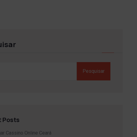
isar
Pesquisar
 Posts
ar Cassino Online Ceará