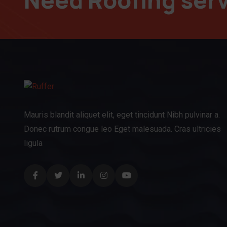
Need Roofing servi
Mauris blandit aliquet elit, eget tincidunt Nibh pulvinar a.
Donec rutrum congue leo Eget malesuada. Cras ultricies
ligula