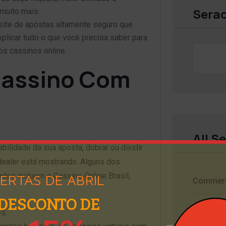
Sera
 muito mais.
ite de apostas altamente seguro que
xplicar tudo o que você precisa saber para
s cassinos online.
Cassino Com
All S
bilidade da sua aposta, dobrar ou dividir
dealer está mostrando. Alguns dos
ados incluem o Cassino Online Brasil,
ERTAS DE ABRIL
Commerci
ESCONTO DE
Modified
s.