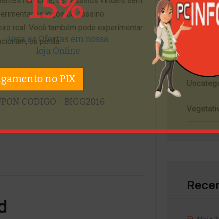
15%
ientes hardcore, os cassinos virtuais sem
Residenti
erimentar os jogos de cassino
heiro real. Você também pode experimentar
Single P
Veja as Ofertas em nossa
ncionam, ou perda.
loja Online
Specialt
agamento no PIX
Uncateg
PON CODIGO - BIGG2016
Vegetati
Recen
d