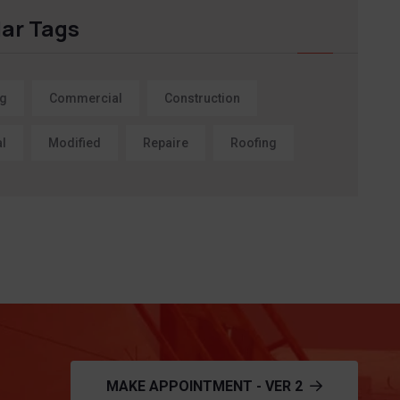
ar Tags
ng
Commercial
Construction
al
Modified
Repaire
Roofing
MAKE APPOINTMENT - VER 2