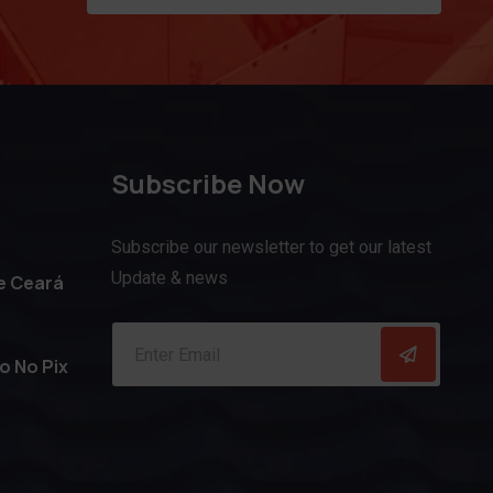
Subscribe Now
Subscribe our newsletter to get our latest
Update & news
e Ceará
o No Pix