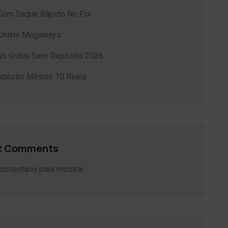
Com Saque Rápido No Pix
Online Megaways
us Grátis Sem Depósito 2026
epósito Mínimo 10 Reais
t Comments
omentário para mostrar.