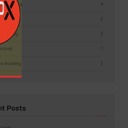
al Building
4
ly Roofing
2
y Roofing
2
orized
1
ve Roofing
2
t Posts