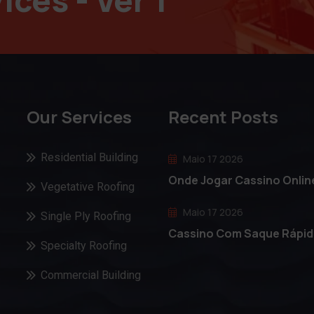
ces - Ver 1
Our Services
Recent Posts
Residential Building
Maio 17 2026
Onde Jogar Cassino Onlin
Vegetative Roofing
Maio 17 2026
Single Ply Roofing
Cassino Com Saque Rápid
Specialty Roofing
Commercial Building