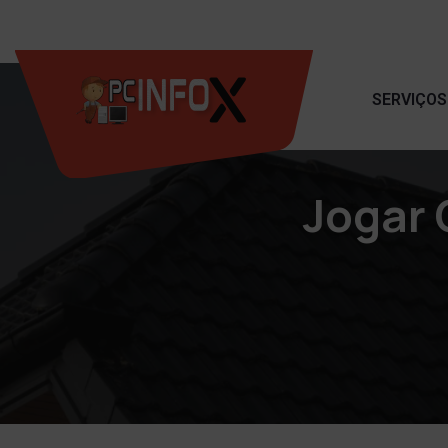
SERVIÇOS
Jogar 