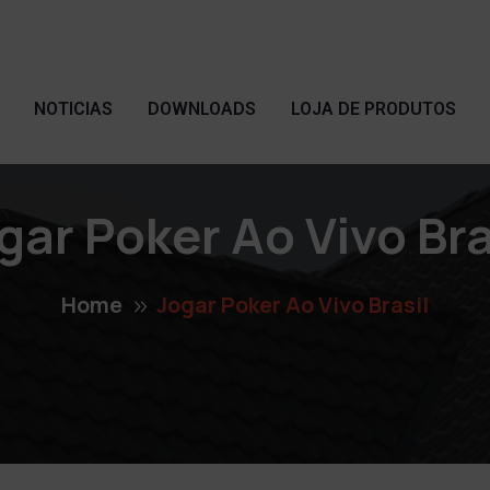
NOTICIAS
DOWNLOADS
LOJA DE PRODUTOS
gar Poker Ao Vivo Bra
Home
Jogar Poker Ao Vivo Brasil