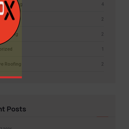
al Building
4
ly Roofing
2
y Roofing
2
orized
1
ve Roofing
2
t Posts