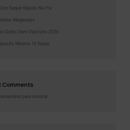
Com Saque Rápido No Pix
Online Megaways
us Grátis Sem Depósito 2026
epósito Mínimo 10 Reais
t Comments
omentário para mostrar.