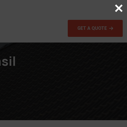
GET A QUOTE
sil