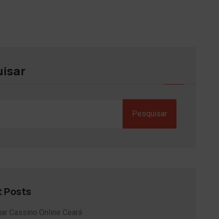
isar
Pesquisar
 Posts
ar Cassino Online Ceará