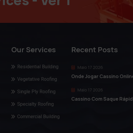
ces - Ver 1
Our Services
Recent Posts
Residential Building
Maio 17 2026
Onde Jogar Cassino Onlin
Vegetative Roofing
Maio 17 2026
Single Ply Roofing
Cassino Com Saque Rápid
Specialty Roofing
Commercial Building