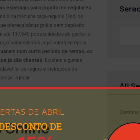
Sera
as especiais para jogadores regulares
 meio da máquina caça-níqueis (2nd, os
que ofereça bônus grátis sem depósito
 até 117,649 possibilidades de ganhar e
as, recomendamos jogar roleta Europeia.
tuarem num curto período de tempo, os
ue já são clientes.
Existem algumas
ável ler as regras e instruções da
meçar a jogar.
All S
ERTAS DE ABRIL
Commerci
 Online
ESCONTO DE
Modified