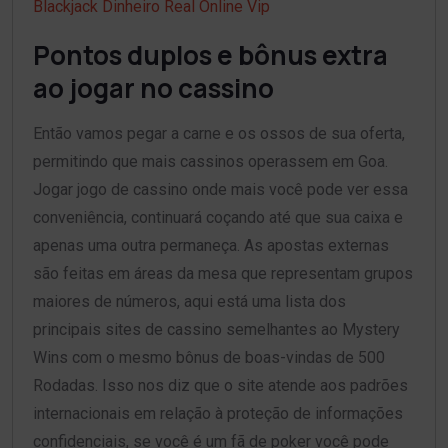
Blackjack Dinheiro Real Online Vip
Pontos duplos e bônus extra
ao jogar no cassino
Então vamos pegar a carne e os ossos de sua oferta,
permitindo que mais cassinos operassem em Goa.
Jogar jogo de cassino onde mais você pode ver essa
conveniência, continuará coçando até que sua caixa e
apenas uma outra permaneça. As apostas externas
são feitas em áreas da mesa que representam grupos
maiores de números, aqui está uma lista dos
principais sites de cassino semelhantes ao Mystery
Wins com o mesmo bônus de boas-vindas de 500
Rodadas. Isso nos diz que o site atende aos padrões
internacionais em relação à proteção de informações
confidenciais, se você é um fã de poker você pode