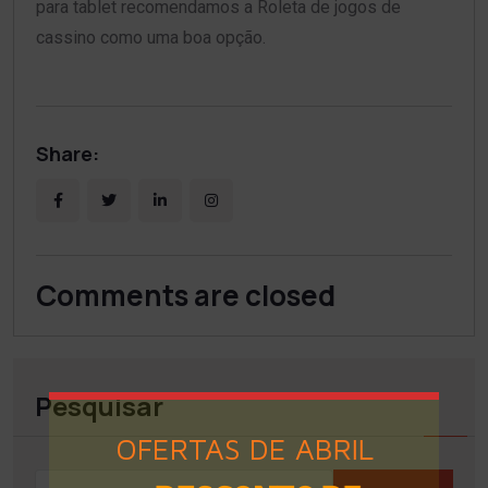
para tablet recomendamos a Roleta de jogos de
cassino como uma boa opção.
Share:
Comments are closed
Pesquisar
OFERTAS DE ABRIL