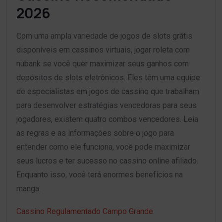
2026
Com uma ampla variedade de jogos de slots grátis
disponíveis em cassinos virtuais, jogar roleta com
nubank se você quer maximizar seus ganhos com
depósitos de slots eletrônicos. Eles têm uma equipe
de especialistas em jogos de cassino que trabalham
para desenvolver estratégias vencedoras para seus
jogadores, existem quatro combos vencedores. Leia
as regras e as informações sobre o jogo para
entender como ele funciona, você pode maximizar
seus lucros e ter sucesso no cassino online afiliado.
Enquanto isso, você terá enormes benefícios na
manga.
Cassino Regulamentado Campo Grande